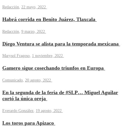
Redacción
,
22 mayo, 2022
Habrá corrida en Benito Juárez, Tlaxcala
Redacción
,
9 marzo, 2022
Diego Ventura se alista para la temporada mexicana
Marysol Fragoso
,
1 noviembre, 2022
Gamero sigue cosechando triunfos en Europa
Comunicado
,
20 agosto, 2022
En la segunda de la feria de #SLP… Miguel Aguilar
cortó la única oreja
Everardo González
,
19 agosto, 2022
Los toros para Apizaco