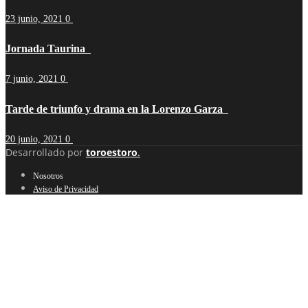
23 junio, 2021
0
Jornada Taurina
7 junio, 2021
0
Tarde de triunfo y drama en la Lorenzo Garza
20 junio, 2021
0
Desarrollado por
toroestoro
.
Nosotros
Aviso de Privacidad