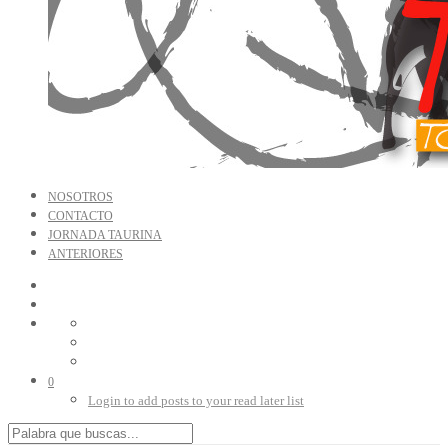
NOSOTROS
CONTACTO
JORNADA TAURINA
ANTERIORES
0
Login to add posts to your read later list