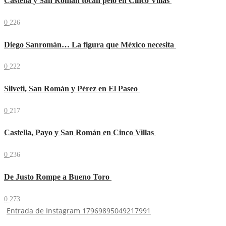
Castella y San Román tocan pelo en Cinco Villas
0
226
Diego Sanromán… La figura que México necesita
0
222
Silveti, San Román y Pérez en El Paseo
0
217
Castella, Payo y San Román en Cinco Villas
0
236
De Justo Rompe a Bueno Toro
0
273
Entrada de Instagram 17969895049217991