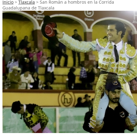
Inicio
>
Tlaxcala
>
San Román a hombros en la Corrida
Guadalupana de Tlaxcala