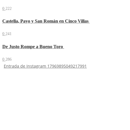
0
222
Castella, Payo y San Román en Cinco Villas
0
241
De Justo Rompe a Bueno Toro
0
286
Entrada de Instagram 17969895049217991