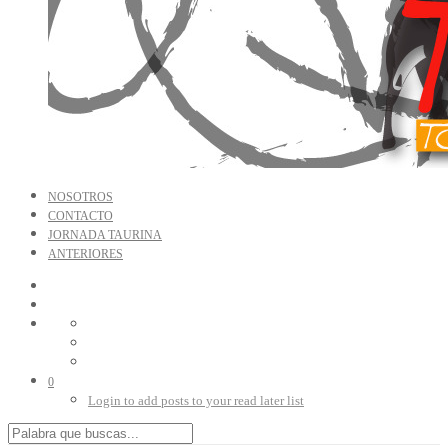
NOSOTROS
CONTACTO
JORNADA TAURINA
ANTERIORES
0
Login to add posts to your read later list