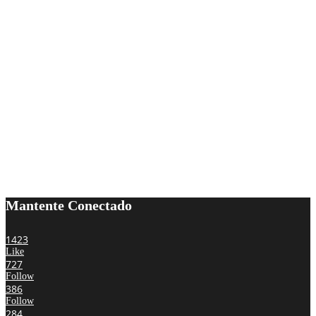
Mantente Conectado
1423
Like
727
Follow
386
Follow
284