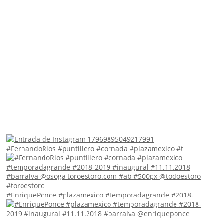
#FernandoRios #puntillero #cornada #plazamexico #t
#EnriquePonce #plazamexico #temporadagrande #2018-