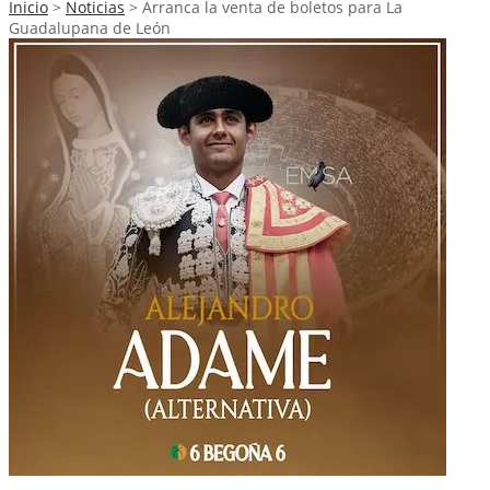
Inicio
>
Noticias
>
Arranca la venta de boletos para La
Guadalupana de León