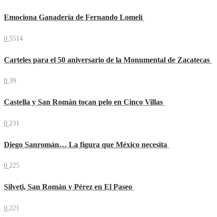
Emociona Ganadería de Fernando Lomelí
0
5514
Carteles para el 50 aniversario de la Monumental de Zacatecas
0
39
Castella y San Román tocan pelo en Cinco Villas
0
231
Diego Sanromán… La figura que México necesita
0
225
Silveti, San Román y Pérez en El Paseo
0
221