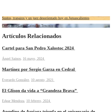
Sustos, trapazos y un juez desorientado hoy en Aguascalientes
Oreja para Garza Gaona en Texcoco
Artículos Relacionados
Cartel para San Pedro Xalostoc 2024
Ángel Sainos
,
16 mayo, 2024
Martínez por Sergio Garza en Cedral
Everardo González
,
10 agosto, 2021
El Glison da vida a “Grandeza Brava”
Edgar Mendoza
,
10 febrero, 2024
Angelino de Arriaga triunfa en el aniversario de