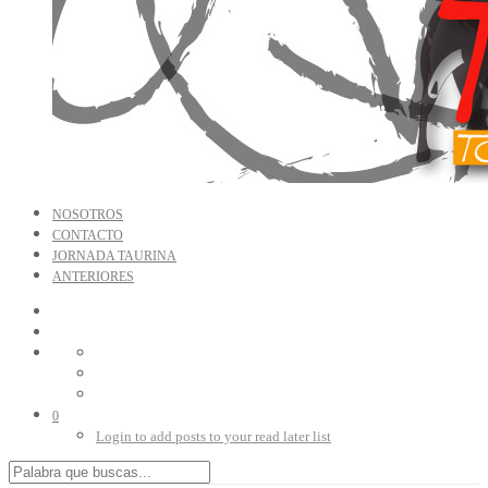
NOSOTROS
CONTACTO
JORNADA TAURINA
ANTERIORES
0
Login to add posts to your read later list