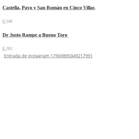
Castella, Payo y San Román en Cinco Villas
0
240
De Justo Rompe a Bueno Toro
0
282
Entrada de Instagram 17969895049217991