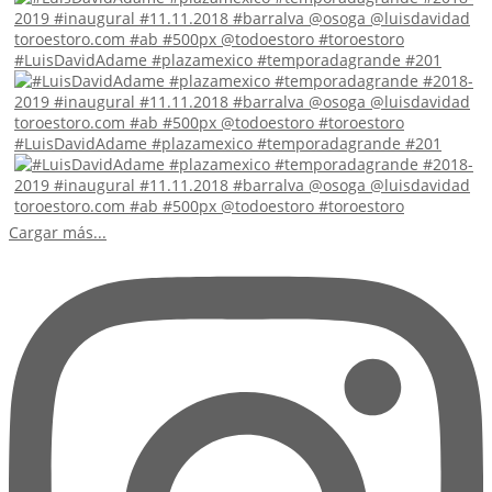
#LuisDavidAdame #plazamexico #temporadagrande #201
#LuisDavidAdame #plazamexico #temporadagrande #201
Cargar más...