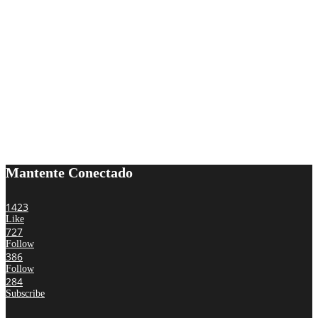
Mantente Conectado
1423
Like
727
Follow
386
Follow
284
Subscribe