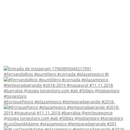
#FernandoRios #puntillero #cornada #plazamexico #t
#EnriquePonce #plazamexico #temporadagrande #2018-
#LuisDavidAdame #plazamexico #temporadagrande #201