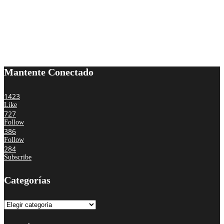
Mantente Conectado
1423
Like
727
Follow
386
Follow
284
Subscribe
Categorías
Categorías