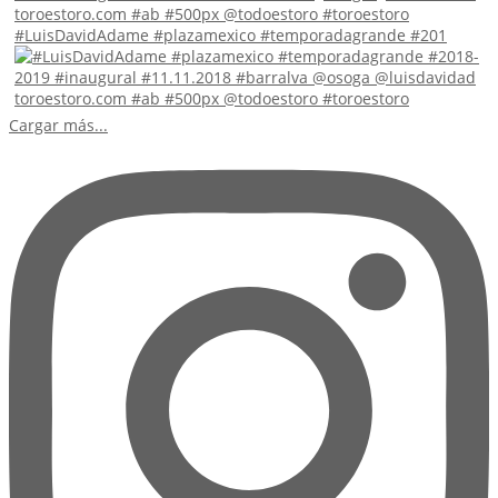
#LuisDavidAdame #plazamexico #temporadagrande #201
Cargar más...