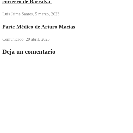
encierro de Barralva
Luis Jaime Santos
,
5 marzo, 2023
Parte Médico de Arturo Macías
Comunicado
,
29 abril, 2023
Deja un comentario