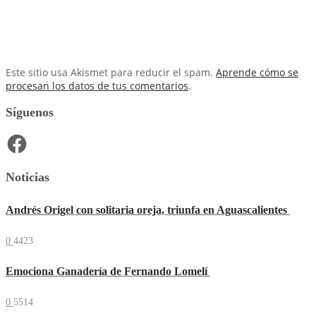
Este sitio usa Akismet para reducir el spam.
Aprende cómo se
procesan los datos de tus comentarios
.
Síguenos
Facebook
Noticias
Andrés Origel con solitaria oreja, triunfa en Aguascalientes
0
4423
Emociona Ganadería de Fernando Lomelí
0
5514