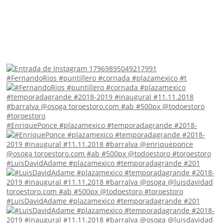
#FernandoRios #puntillero #cornada #plazamexico #t
#EnriquePonce #plazamexico #temporadagrande #2018-
#LuisDavidAdame #plazamexico #temporadagrande #201
#LuisDavidAdame #plazamexico #temporadagrande #201