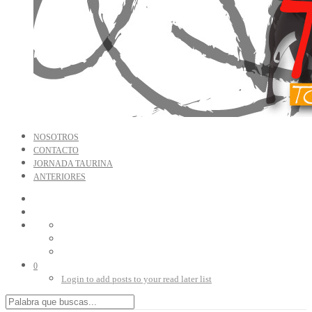
NOSOTROS
CONTACTO
JORNADA TAURINA
ANTERIORES
0
Login to add posts to your read later list