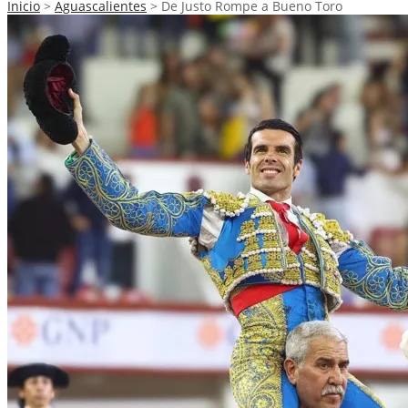
Inicio
>
Aguascalientes
>
De Justo Rompe a Bueno Toro