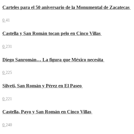
Carteles para el 50 aniversario de la Monumental de Zacatecas
0
41
Castella y San Román tocan pelo en Cinco Villas
0
231
Diego Sanromán… La figura que México necesita
0
225
Silveti, San Román y Pérez en El Paseo
0
221
Castella, Payo y San Román en Cinco Villas
0
240