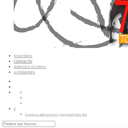
NOSOTROS
CONTACTO
JORNADA TAURINA
ANTERIORES
0
Login to add posts to your read later list