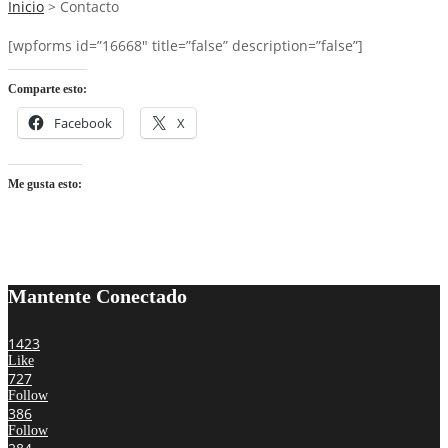
Inicio
>
Contacto
[wpforms id=”16668″ title=”false” description=”false”]
Comparte esto:
Facebook
X
Me gusta esto:
Mantente Conectado
1423
Like
727
Follow
386
Follow