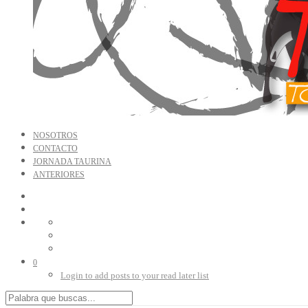
NOSOTROS
CONTACTO
JORNADA TAURINA
ANTERIORES
0
Login to add posts to your read later list