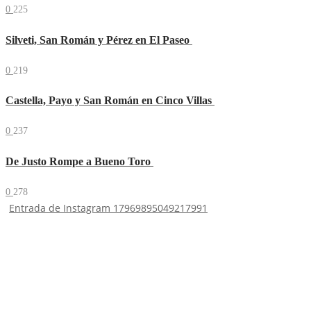
0
225
Silveti, San Román y Pérez en El Paseo
0
219
Castella, Payo y San Román en Cinco Villas
0
237
De Justo Rompe a Bueno Toro
0
278
Entrada de Instagram 17969895049217991