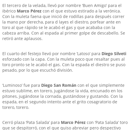
El tercero de la velada, llevó por nombre ‘Buen Amigo’ para el
ibérico
Marco Pérez
con el que estuvo estirado a la verónica.
Con la muleta faena que inició de rodillas para después correr
la mano por derecha, para d layes el diestro, porfear ante en
toro al que rápido se le acabó el gas y que acababa con la
cabeza arriba. Con al espada al primer golpe de descabello. Se
retiró ante aplausos.
El cuarto del festejo llevó por nombre ‘Latoso’ para
Diego Silveti
esforzado con la capa. Con la muleta poco que resaltar pues al
toro pronto se le acabó el gas. Con la espada el diestro se puso
pesado, por lo que escuchó división.
‘Luminoso’ fue para
Diego San Román
con el que simplemente
estuvo sublime, en torero, jugándose la vida, encunado en los
pitones, jugándose la cornada, gustándose y gustando. Con la
espada, en el segundo intento ante el grito cosagratorio de
torero, torero.
Cerró plaza ‘Pata Salada’ para
Marco Pérez
con ‘Pata Salada’ toro
que se despitorró, con el que quiso abreviar pero despectivo