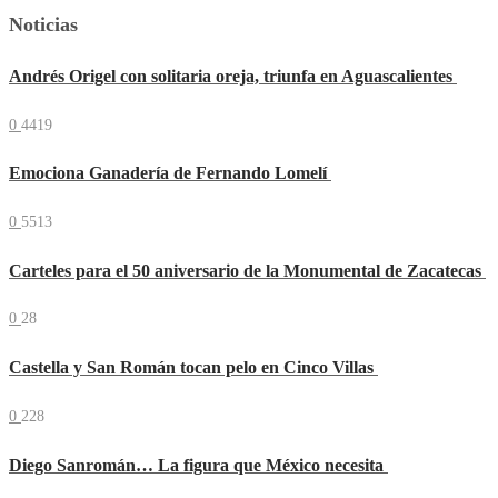
Noticias
Andrés Origel con solitaria oreja, triunfa en Aguascalientes
0
4419
Emociona Ganadería de Fernando Lomelí
0
5513
Carteles para el 50 aniversario de la Monumental de Zacatecas
0
28
Castella y San Román tocan pelo en Cinco Villas
0
228
Diego Sanromán… La figura que México necesita