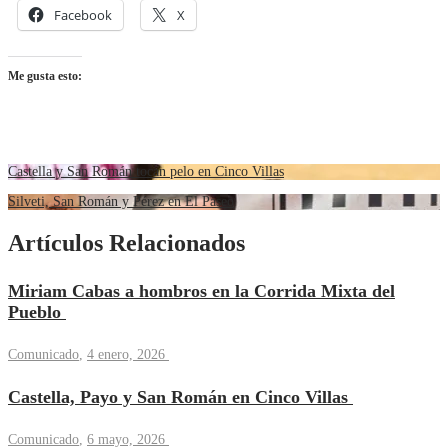
Facebook
X
Me gusta esto:
Castella y San Román tocan pelo en Cinco Villas
Silveti, San Román y Pérez en El Paseo
Artículos Relacionados
Miriam Cabas a hombros en la Corrida Mixta del
Pueblo
Comunicado
,
4 enero, 2026
Castella, Payo y San Román en Cinco Villas
Comunicado
,
6 mayo, 2026