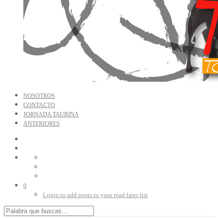
NOSOTROS
CONTACTO
JORNADA TAURINA
ANTERIORES
0
Login to add posts to your read later list