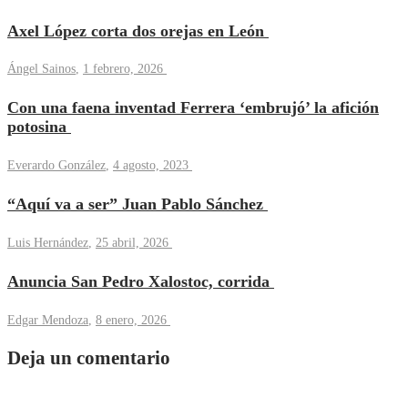
Axel López corta dos orejas en León
Ángel Sainos
,
1 febrero, 2026
Con una faena inventad Ferrera ‘embrujó’ la afición
potosina
Everardo González
,
4 agosto, 2023
“Aquí va a ser” Juan Pablo Sánchez
Luis Hernández
,
25 abril, 2026
Anuncia San Pedro Xalostoc, corrida
Edgar Mendoza
,
8 enero, 2026
Deja un comentario