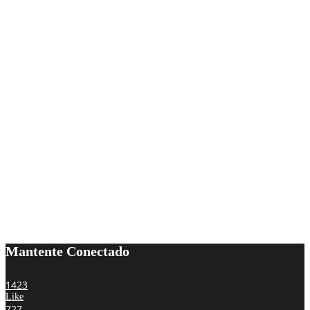
Mantente Conectado
1423
Like
727