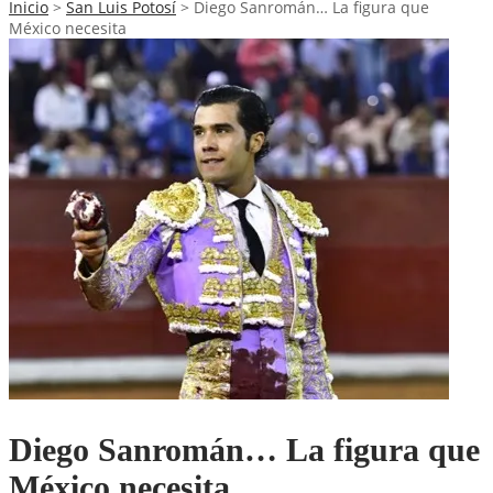
Inicio
>
San Luis Potosí
>
Diego Sanromán… La figura que
México necesita
Diego Sanromán… La figura que
México necesita