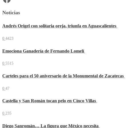
Noticias
Andrés Origel con solitaria oreja, triunfa en Aguascalientes
0
4423
Emociona Ganadería de Fernando Lomelí
0
5515
Carteles para el 50 aniversario de la Monumental de Zacatecas
0
47
Castella y San Román tocan pelo en Cinco Villas
0
235
Diego Sanromán… La figura que México necesita