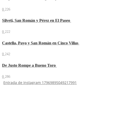
0
226
Silveti, San Román y Pérez en El Paseo
0
222
Castella, Payo y San Román en Cinco Villas
0
242
De Justo Rompe a Bueno Toro
0
286
Entrada de Instagram 17969895049217991