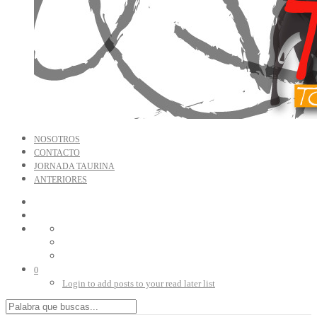
NOSOTROS
CONTACTO
JORNADA TAURINA
ANTERIORES
0
Login to add posts to your read later list