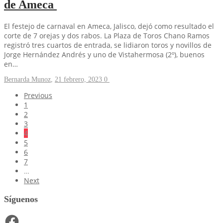
de Ameca
El festejo de carnaval en Ameca, Jalisco, dejó como resultado el
corte de 7 orejas y dos rabos. La Plaza de Toros Chano Ramos
registró tres cuartos de entrada, se lidiaron toros y novillos de
Jorge Hernández Andrés y uno de Vistahermosa (2º), buenos
en…
Bernarda Munoz
,
21 febrero, 2023
0
Previous
1
2
3
4
5
6
7
…
Next
Síguenos
Facebook