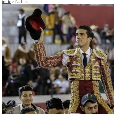
Inicio
>
Pachuca