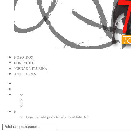
NOSOTROS
CONTACTO
JORNADA TAURINA
ANTERIORES
0
Login to add posts to your read later list