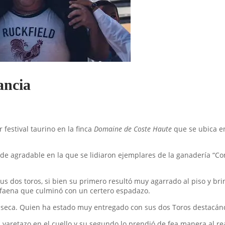
rancia
 festival taurino en la finca
Domaine de Coste Haute
que se ubica en
arde agradable en la que se lidiaron ejemplares de la ganadería “C
sus dos toros, si bien su primero resultó muy agarrado al piso y b
n faena que culminó con un certero espadazo.
onseca. Quien ha estado muy entregado con sus dos Toros destacánd
 varetazo en el cuello y su segundo lo prendió de fea manera al real