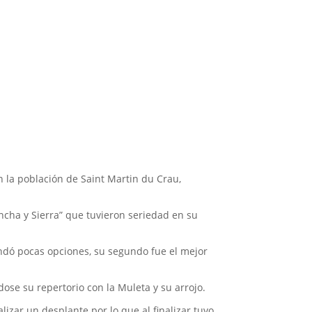
 la población de Saint Martin du Crau,
oncha y Sierra” que tuvieron seriedad en su
rindó pocas opciones, su segundo fue el mejor
ose su repertorio con la Muleta y su arrojo.
izar un desplante por lo que al finalizar tuvo