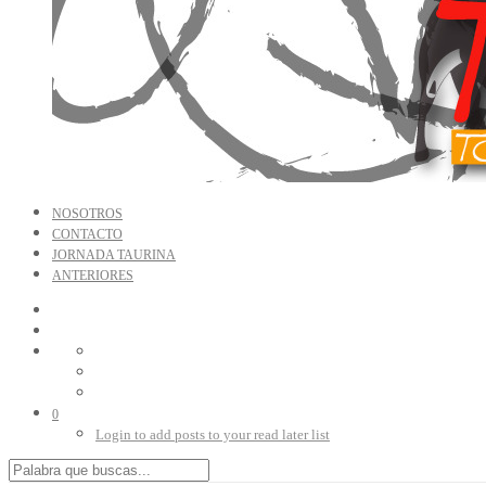
NOSOTROS
CONTACTO
JORNADA TAURINA
ANTERIORES
0
Login to add posts to your read later list