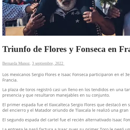
Triunfo de Flores y Fonseca en F
Bernarda Munoz
,
3 septiembre, 2022
Los mexicanos Sergio Flores e Isaac Fonseca participaron en el 3er
Francia.
La plaza de toros registró casi un lleno en los tendidos en una t
presencia y que resultaron manejables en su conjunto.
El primer espada fue el tlaxcalteca Sergio Flores que destacó en 
del encierro y el Matador oriundo de Tlaxcala le realizó una gra
El segundo espada del cartel fue el recién alternativado Isaac F
La entrega le pasó factura a Isaac pues su primer Toro le pegó un