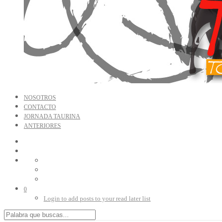
NOSOTROS
CONTACTO
JORNADA TAURINA
ANTERIORES
0
Login to add posts to your read later list