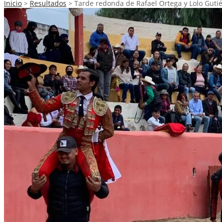
Inicio
>
Resultados
>
Tarde redonda de Rafael Ortega y Lolo Guti