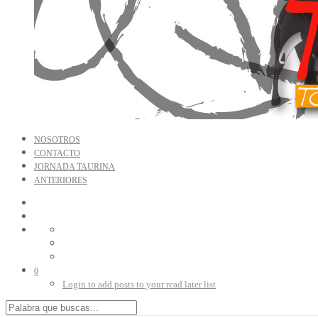
NOSOTROS
CONTACTO
JORNADA TAURINA
ANTERIORES
0
Login to add posts to your read later list