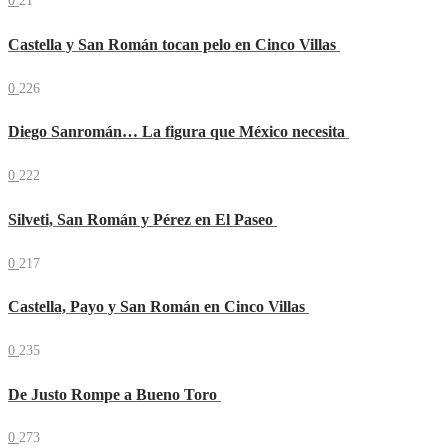
0
21
Castella y San Román tocan pelo en Cinco Villas
0
226
Diego Sanromán… La figura que México necesita
0
222
Silveti, San Román y Pérez en El Paseo
0
217
Castella, Payo y San Román en Cinco Villas
0
235
De Justo Rompe a Bueno Toro
0
273