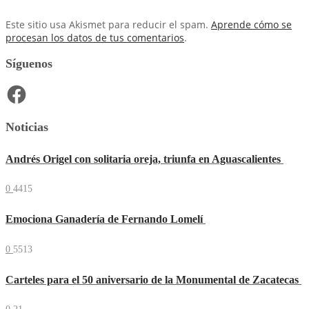
Este sitio usa Akismet para reducir el spam.
Aprende cómo se
procesan los datos de tus comentarios
.
Síguenos
Facebook
Noticias
Andrés Origel con solitaria oreja, triunfa en Aguascalientes
0
4415
Emociona Ganadería de Fernando Lomelí
0
5513
Carteles para el 50 aniversario de la Monumental de Zacatecas