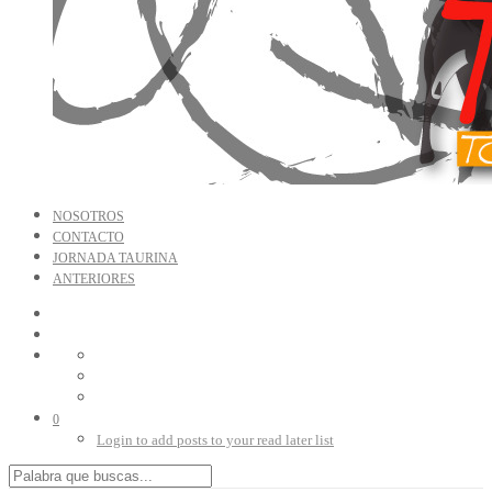
NOSOTROS
CONTACTO
JORNADA TAURINA
ANTERIORES
0
Login to add posts to your read later list