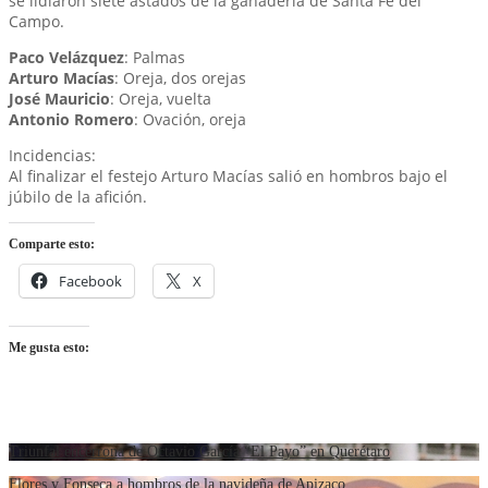
se lidiaron siete astados de la ganadería de Santa Fe del
Campo.
Paco Velázquez
: Palmas
Arturo Macías
: Oreja, dos orejas
José Mauricio
: Oreja, vuelta
Antonio Romero
: Ovación, oreja
Incidencias:
Al finalizar el festejo Arturo Macías salió en hombros bajo el
júbilo de la afición.
Comparte esto:
Facebook
X
Me gusta esto:
Triunfal encerrona de Octavio García “El Payo” en Querétaro
Flores y Fonseca a hombros de la navideña de Apizaco