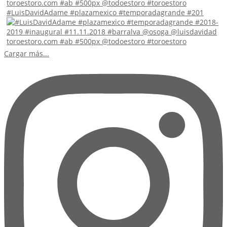
#LuisDavidAdame #plazamexico #temporadagrande #201
Cargar más...