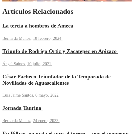
Artículos Relacionados
La tercia a hombros de Ameca
Bernarda Munoz
,
10 febrero, 2024
Triunfo de Rodrigo Ortiz y Zacatepec en Apizaco
Ángel Sainos
,
10 julio, 2021
César Pacheco Triunfador de la Temporada de
Novilladas de Aguascalientes
Luis Jaime Santos
,
6 mayo, 2022
Jornada Taurina
Bernarda Munoz
,
24 enero, 2022
En Bilbao, no mata el toro al torero… por el momento