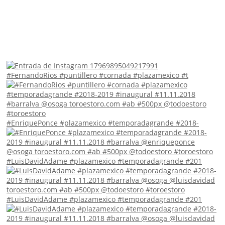
#FernandoRios #puntillero #cornada #plazamexico #t
#EnriquePonce #plazamexico #temporadagrande #2018-
#LuisDavidAdame #plazamexico #temporadagrande #201
#LuisDavidAdame #plazamexico #temporadagrande #201