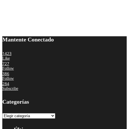
Mantente Conectado
1423
Like
727
Follow
386
Follow
284
Subscribe
Categorías
Categorías