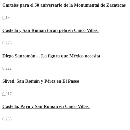
Carteles para el 50 aniversario de la Monumental de Zacatecas
0
19
Castella y San Román tocan pelo en Cinco Villas
0
226
Diego Sanromán… La figura que México necesita
0
222
Silveti, San Román y Pérez en El Paseo
0
217
Castella, Payo y San Román en Cinco Villas
0
235