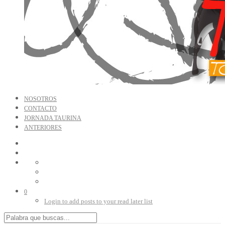
NOSOTROS
CONTACTO
JORNADA TAURINA
ANTERIORES
0
Login to add posts to your read later list