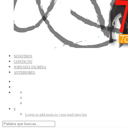
NOSOTROS
CONTACTO
JORNADA TAURINA
ANTERIORES
0
Login to add posts to your read later list