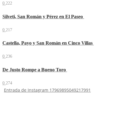
0
222
Silveti, San Román y Pérez en El Paseo
0
217
Castella, Payo y San Román en Cinco Villas
0
236
De Justo Rompe a Bueno Toro
0
274
Entrada de Instagram 17969895049217991