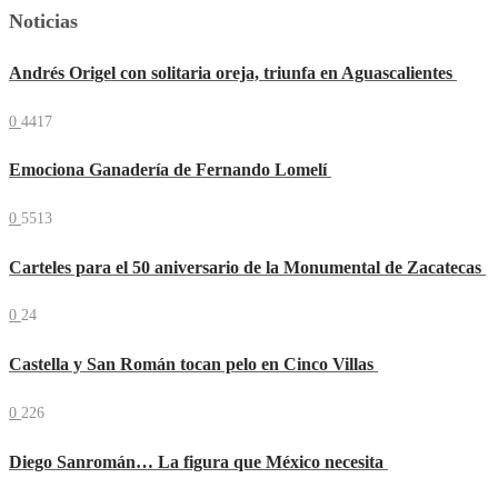
Noticias
Andrés Origel con solitaria oreja, triunfa en Aguascalientes
0
4417
Emociona Ganadería de Fernando Lomelí
0
5513
Carteles para el 50 aniversario de la Monumental de Zacatecas
0
24
Castella y San Román tocan pelo en Cinco Villas
0
226
Diego Sanromán… La figura que México necesita