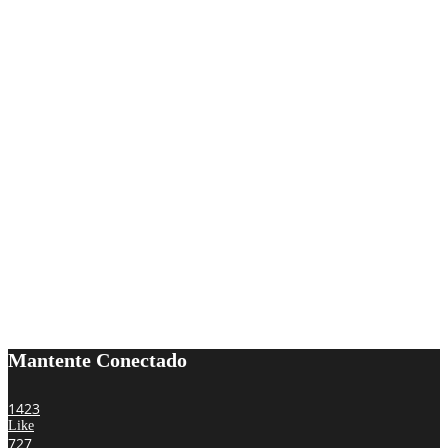
Mantente Conectado
1423
Like
727