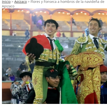
Inicio
>
Apizaco
>
Flores y Fonseca a hombros de la navideña de
Apizaco