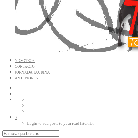
NOSOTROS
CONTACTO
JORNADA TAURINA
ANTERIORES
0
Login to add posts to your read later list