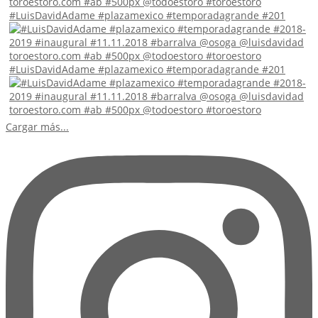
#LuisDavidAdame #plazamexico #temporadagrande #201
#LuisDavidAdame #plazamexico #temporadagrande #201
Cargar más...