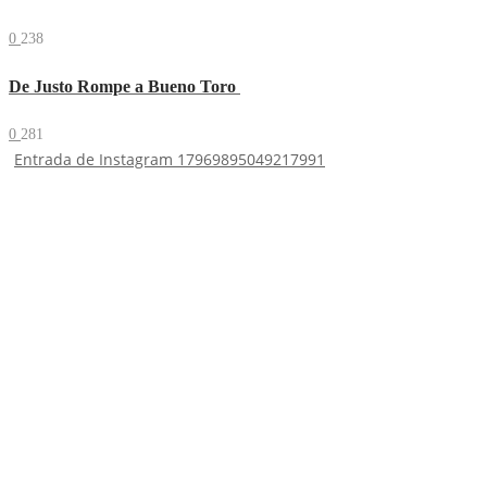
0
238
De Justo Rompe a Bueno Toro
0
281
Entrada de Instagram 17969895049217991