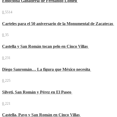
Emociona Ganadería de Fernando Lomelí
0
5514
Carteles para el 50 aniversario de la Monumental de Zacatecas
0
35
Castella y San Román tocan pelo en Cinco Villas
0
231
Diego Sanromán… La figura que México necesita
0
225
Silveti, San Román y Pérez en El Paseo
0
221
Castella, Payo y San Román en Cinco Villas