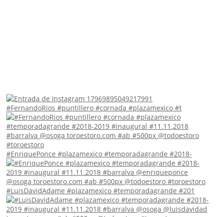
#FernandoRios #puntillero #cornada #plazamexico #t
#EnriquePonce #plazamexico #temporadagrande #2018-
#LuisDavidAdame #plazamexico #temporadagrande #201