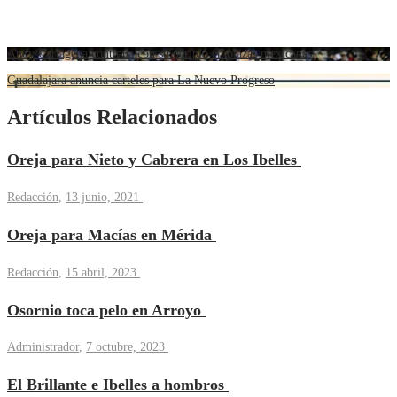
Andy Cartagena continúa con su periplo en plazas mexicanas
Guadalajara anuncia carteles para La Nuevo Progreso
Artículos Relacionados
Oreja para Nieto y Cabrera en Los Ibelles
Redacción
,
13 junio, 2021
Oreja para Macías en Mérida
Redacción
,
15 abril, 2023
Osornio toca pelo en Arroyo
Administrador
,
7 octubre, 2023
El Brillante e Ibelles a hombros