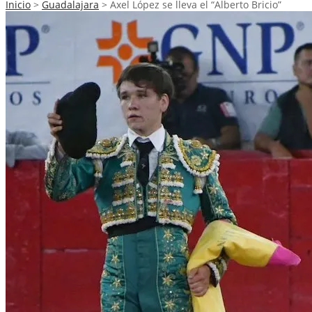
Inicio
>
Guadalajara
>
Axel López se lleva el “Alberto Bricio”