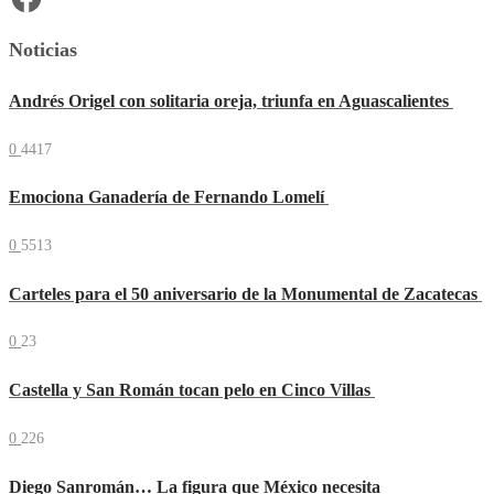
Noticias
Andrés Origel con solitaria oreja, triunfa en Aguascalientes
0
4417
Emociona Ganadería de Fernando Lomelí
0
5513
Carteles para el 50 aniversario de la Monumental de Zacatecas
0
23
Castella y San Román tocan pelo en Cinco Villas
0
226
Diego Sanromán… La figura que México necesita