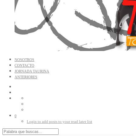
NOSOTROS
CONTACTO
JORNADA TAURINA
ANTERIORES
0
Login to add posts to your read later list