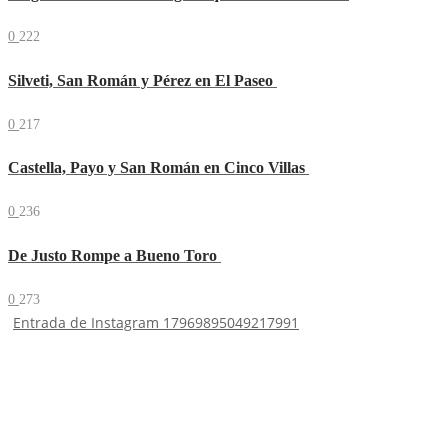
0
222
Silveti, San Román y Pérez en El Paseo
0
217
Castella, Payo y San Román en Cinco Villas
0
236
De Justo Rompe a Bueno Toro
0
273
Entrada de Instagram 17969895049217991