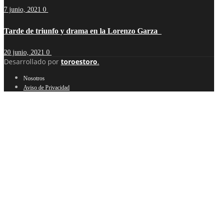
7 junio, 2021
0
Tarde de triunfo y drama en la Lorenzo Garza
20 junio, 2021
0
Desarrollado por
toroestoro
.
Nosotros
Aviso de Privacidad