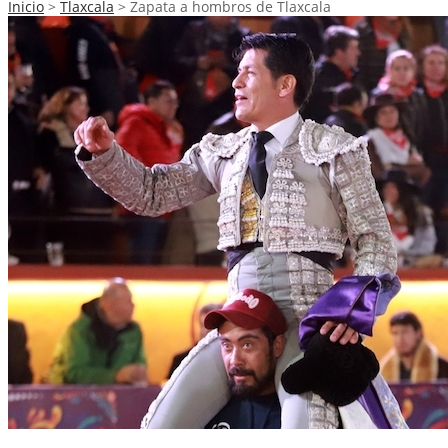
Inicio
>
Tlaxcala
>
Zapata a hombros de Tlaxcala