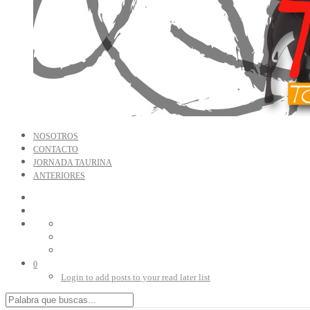
NOSOTROS
CONTACTO
JORNADA TAURINA
ANTERIORES
0
Login to add posts to your read later list