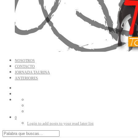
NOSOTROS
CONTACTO
JORNADA TAURINA
ANTERIORES
0
Login to add posts to your read later list