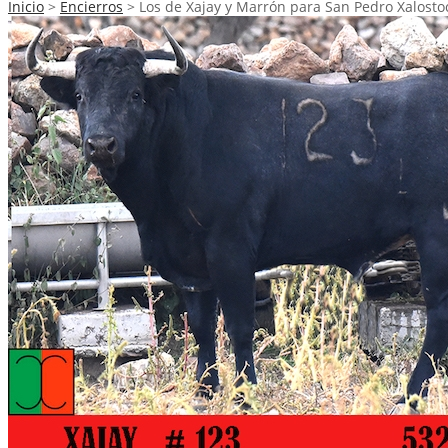
Inicio
>
Encierros
>
Los de Xajay y Marrón para San Pedro Xalosto