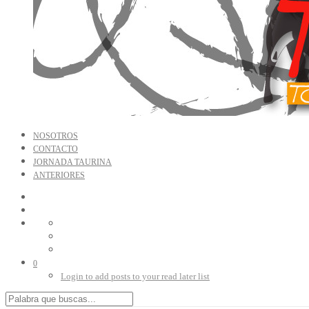
NOSOTROS
CONTACTO
JORNADA TAURINA
ANTERIORES
0
Login to add posts to your read later list