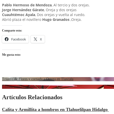
Pablo Hermoso de Mendoza
, Al tercio y dos orejas.
Jorge Hernández Gárate
, Oreja y dos orejas
Cuauhtémoc Ayala
, Dos orejas y vuelta al ruedo.
Abrió plaza el novillero
Hugo Granados
,Oreja.
Comparte esto:
Facebook
X
Me gusta esto:
Triunfo de Flores y cornada a Ortega en Tlaxcala
Exitosa tienta con Pedro Haces
Artículos Relacionados
Calita y Armillita a hombros en Tlahuelilpan Hidalgo