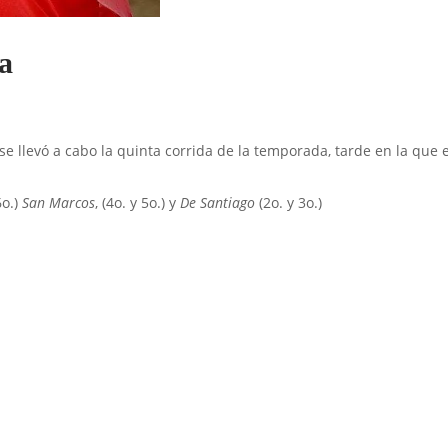
ra
e llevó a cabo la quinta corrida de la temporada, tarde en la que
6o.)
San Marcos
, (4o. y 5o.) y
De Santiago
(2o. y 3o.)