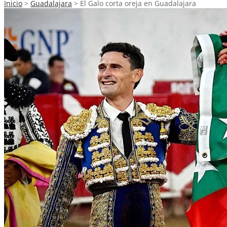
Inicio
>
Guadalajara
>
El Galo corta oreja en Guadalajara