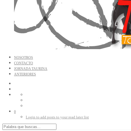
NOSOTROS
CONTACTO
JORNADA TAURINA
ANTERIORES
0
Login to add posts to your read later list