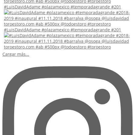
#LuisDavidAdame #plazamexico #temporadagrande #201
#LuisDavidAdame #plazamexico #temporadagrande #201
Cargar más...