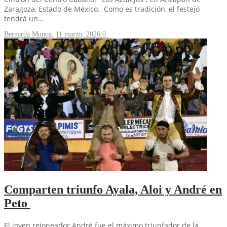
Zaragoza, Estado de México. Como es tradición, el festejo
tendrá un…
Bernarda Munoz
,
11 marzo, 2026
0
Comparten triunfo Ayala, Aloi y André en
Peto
El joven rejoneador André fue el máximo triunfador de la