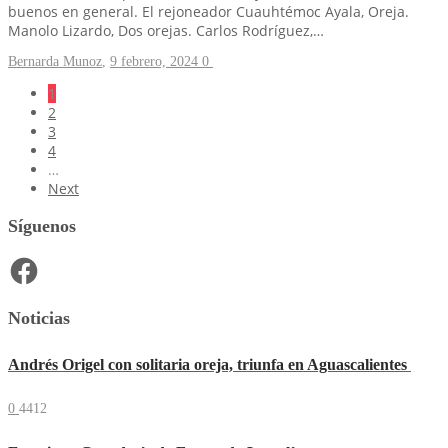
buenos en general. El rejoneador Cuauhtémoc Ayala, Oreja.
Manolo Lizardo, Dos orejas. Carlos Rodríguez,…
Bernarda Munoz
,
9 febrero, 2024
0
1
2
3
4
…
Next
Síguenos
Facebook
Noticias
Andrés Origel con solitaria oreja, triunfa en Aguascalientes
0
4412