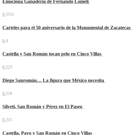
Emociona Ganadería de Fernando Lomelí
0
5511
Carteles para el 50 aniversario de la Monumental de Zacatecas
0
4
Castella y San Román tocan pelo en Cinco Villas
0
223
Diego Sanromán… La figura que México necesita
0
219
Silveti, San Román y Pérez en El Paseo
0
215
Castella, Payo y San Román en Cinco Villas