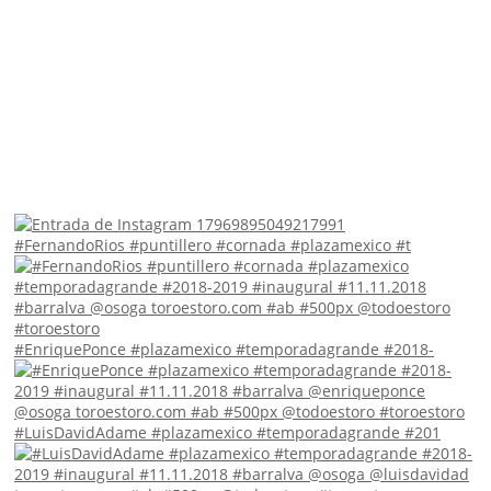
#FernandoRios #puntillero #cornada #plazamexico #t
#EnriquePonce #plazamexico #temporadagrande #2018-
#LuisDavidAdame #plazamexico #temporadagrande #201