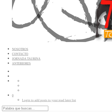
NOSOTROS
CONTACTO
JORNADA TAURINA
ANTERIORES
0
Login to add posts to your read later list