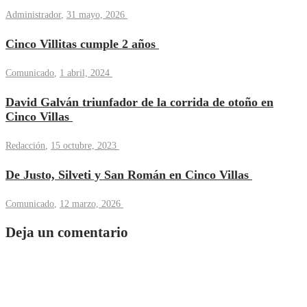
Administrador
,
31 mayo, 2026
Cinco Villitas cumple 2 años
Comunicado
,
1 abril, 2024
David Galván triunfador de la corrida de otoño en
Cinco Villas
Redacción
,
15 octubre, 2023
De Justo, Silveti y San Román en Cinco Villas
Comunicado
,
12 marzo, 2026
Deja un comentario