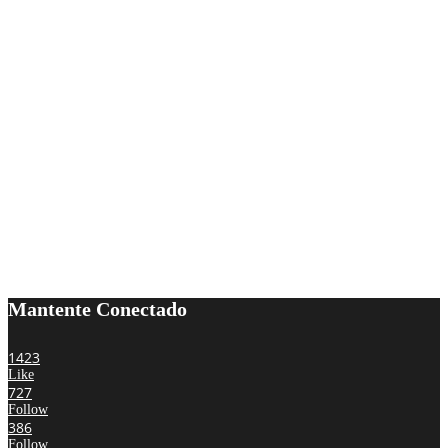
Mantente Conectado
1423
Like
727
Follow
386
Follow