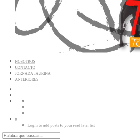
NOSOTROS
CONTACTO
JORNADA TAURINA
ANTERIORES
0
Login to add posts to your read later list