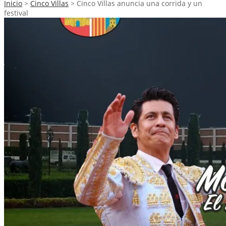
Inicio
>
Cinco Villas
>
Cinco Villas anuncia una corrida y un
festival