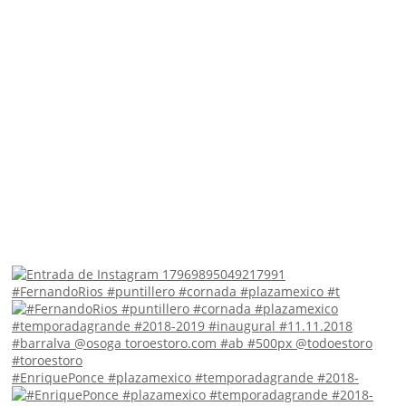
#FernandoRios #puntillero #cornada #plazamexico #t
#EnriquePonce #plazamexico #temporadagrande #2018-