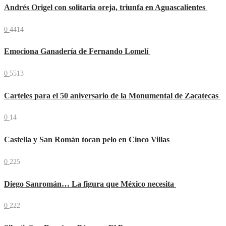
Andrés Origel con solitaria oreja, triunfa en Aguascalientes
0
4414
Emociona Ganadería de Fernando Lomelí
0
5513
Carteles para el 50 aniversario de la Monumental de Zacatecas
0
14
Castella y San Román tocan pelo en Cinco Villas
0
225
Diego Sanromán… La figura que México necesita
0
222