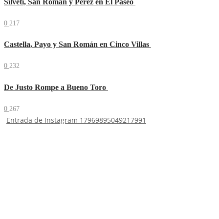
Silveti, San Román y Pérez en El Paseo
0
217
Castella, Payo y San Román en Cinco Villas
0
232
De Justo Rompe a Bueno Toro
0
267
Entrada de Instagram 17969895049217991