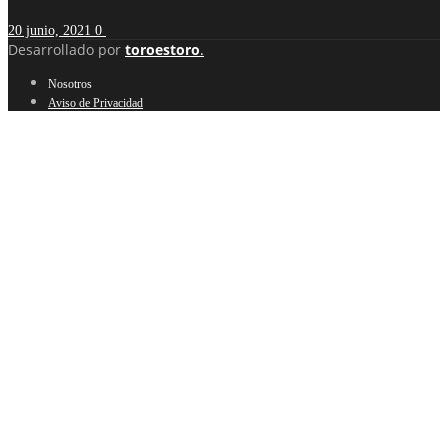
20 junio, 2021
0
Desarrollado por
toroestoro
.
Nosotros
Aviso de Privacidad