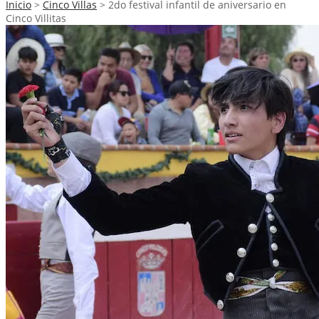
Inicio
>
Cinco Villas
>
2do festival infantil de aniversario en
Cinco Villitas