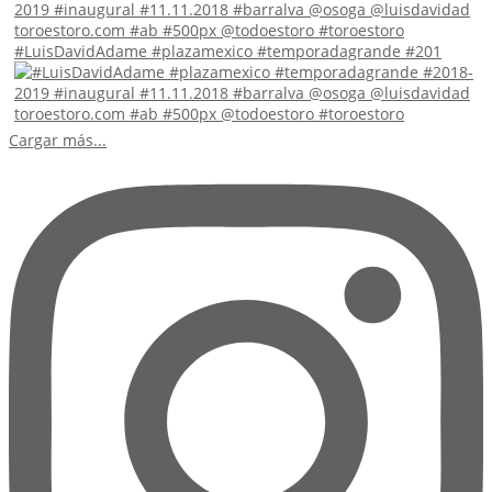
#LuisDavidAdame #plazamexico #temporadagrande #201
Cargar más...