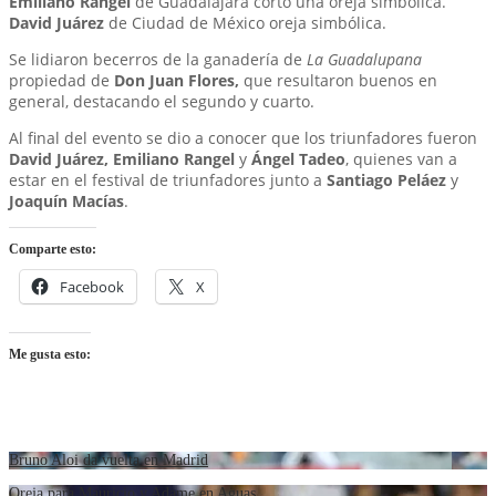
Emiliano Rangel
de Guadalajara cortó una oreja simbólica.
David Juárez
de Ciudad de México oreja simbólica.
Se lidiaron becerros de la ganadería de
La Guadalupana
propiedad de
Don Juan Flores,
que resultaron buenos en
general, destacando el segundo y cuarto.
Al final del evento se dio a conocer que los triunfadores fueron
David Juárez, Emiliano Rangel
y
Ángel Tadeo
, quienes van a
estar en el festival de triunfadores junto a
Santiago Peláez
y
Joaquín Macías
.
Comparte esto:
Facebook
X
Me gusta esto:
Bruno Aloi da vuelta en Madrid
Oreja para Mauricio y Adame en Aguas