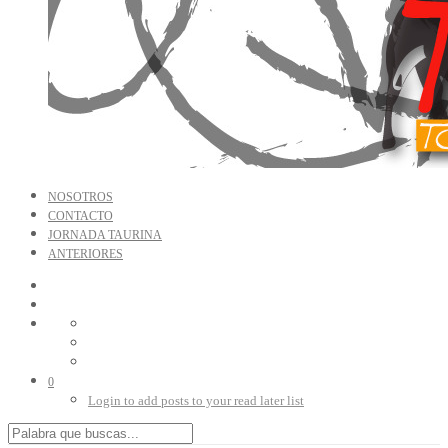
NOSOTROS
CONTACTO
JORNADA TAURINA
ANTERIORES
0
Login to add posts to your read later list