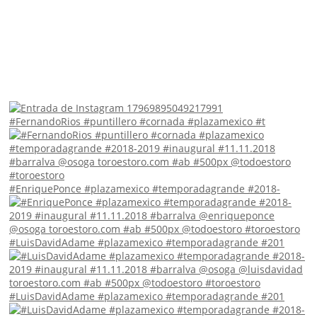
#FernandoRios #puntillero #cornada #plazamexico #t
#EnriquePonce #plazamexico #temporadagrande #2018-
#LuisDavidAdame #plazamexico #temporadagrande #201
#LuisDavidAdame #plazamexico #temporadagrande #201