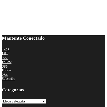
Mantente Conectado
1423
Like
727
Follow
386
Follow
284
Subscribe
Categorías
Categorías