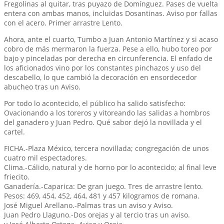
Fregolinas al quitar, tras puyazo de Domínguez. Pases de vuelta
entera con ambas manos, incluidas Dosantinas. Aviso por fallas
con el acero. Primer arrastre Lento.
Ahora, ante el cuarto, Tumbo a Juan Antonio Martínez y si acaso
cobro de más mermaron la fuerza. Pese a ello, hubo toreo por
bajo y pinceladas por derecha en circunferencia. El enfado de
los aficionados vino por los constantes pinchazos y uso del
descabello, lo que cambió la decoración en ensordecedor
abucheo tras un Aviso.
Por todo lo acontecido, el público ha salido satisfecho:
Ovacionando a los toreros y vitoreando las salidas a hombros
del ganadero y Juan Pedro. Qué sabor dejó la novillada y el
cartel.
FICHA.-Plaza México, tercera novillada; congregación de unos
cuatro mil espectadores.
Clima.-Cálido, natural y de horno por lo acontecido; al final leve
friecito.
Ganadería.-Caparica: De gran juego. Tres de arrastre lento.
Pesos: 469, 454, 452, 464, 481 y 457 kilogramos de romana.
José Miguel Arellano.-Palmas tras un aviso y Aviso.
Juan Pedro Llaguno.-Dos orejas y al tercio tras un aviso.