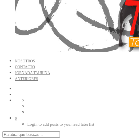
NOSOTROS
CONTACTO
JORNADA TAURINA
ANTERIORES
0
Login to add posts to your read later list