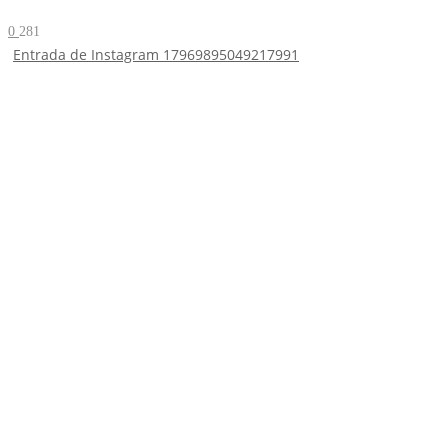
0
281
Entrada de Instagram 17969895049217991