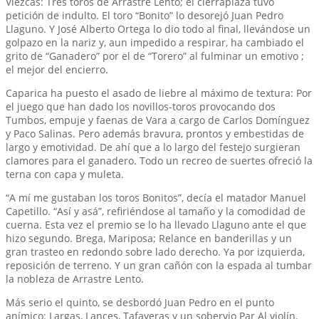
Viezcas: Tres toros de Arrastre Lento; el cierraplaza tuvo
petición de indulto. El toro “Bonito” lo desorejó Juan Pedro
Llaguno. Y José Alberto Ortega lo dio todo al final, llevándose un
golpazo en la nariz y, aun impedido a respirar, ha cambiado el
grito de “Ganadero” por el de “Torero” al fulminar un emotivo ;
el mejor del encierro.
Caparica ha puesto el asado de liebre al máximo de textura: Por
el juego que han dado los novillos-toros provocando dos
Tumbos, empuje y faenas de Vara a cargo de Carlos Domínguez
y Paco Salinas. Pero además bravura, prontos y embestidas de
largo y emotividad. De ahí que a lo largo del festejo surgieran
clamores para el ganadero. Todo un recreo de suertes ofreció la
terna con capa y muleta.
“A mí me gustaban los toros Bonitos”, decía el matador Manuel
Capetillo. “Así y asá”, refiriéndose al tamaño y la comodidad de
cuerna. Esta vez el premio se lo ha llevado Llaguno ante el que
hizo segundo. Brega, Mariposa; Relance en banderillas y un
gran trasteo en redondo sobre lado derecho. Ya por izquierda,
reposición de terreno. Y un gran cañón con la espada al tumbar
la nobleza de Arrastre Lento.
Más serio el quinto, se desbordó Juan Pedro en el punto
anímico: Largas, Lances, Tafayeras y un sobervio Par Al violín.