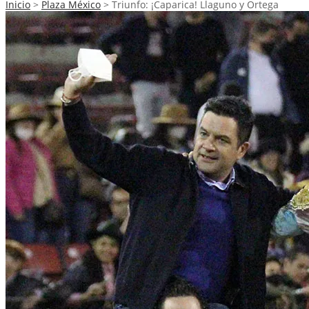
Inicio
>
Plaza México
>
Triunfo: ¡Caparica! Llaguno y Ortega