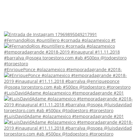
#FernandoRios #puntillero #cornada #plazamexico #t
#EnriquePonce #plazamexico #temporadagrande #2018-
#LuisDavidAdame #plazamexico #temporadagrande #201
#LuisDavidAdame #plazamexico #temporadagrande #201