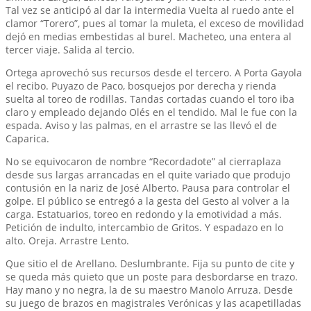
Tal vez se anticipó al dar la intermedia Vuelta al ruedo ante el
clamor “Torero”, pues al tomar la muleta, el exceso de movilidad
dejó en medias embestidas al burel. Macheteo, una entera al
tercer viaje. Salida al tercio.
Ortega aprovechó sus recursos desde el tercero. A Porta Gayola
el recibo. Puyazo de Paco, bosquejos por derecha y rienda
suelta al toreo de rodillas. Tandas cortadas cuando el toro iba
claro y empleado dejando Olés en el tendido. Mal le fue con la
espada. Aviso y las palmas, en el arrastre se las llevó el de
Caparica.
No se equivocaron de nombre “Recordadote” al cierraplaza
desde sus largas arrancadas en el quite variado que produjo
contusión en la nariz de José Alberto. Pausa para controlar el
golpe. El público se entregó a la gesta del Gesto al volver a la
carga. Estatuarios, toreo en redondo y la emotividad a más.
Petición de indulto, intercambio de Gritos. Y espadazo en lo
alto. Oreja. Arrastre Lento.
Que sitio el de Arellano. Deslumbrante. Fija su punto de cite y
se queda más quieto que un poste para desbordarse en trazo.
Hay mano y no negra, la de su maestro Manolo Arruza. Desde
su juego de brazos en magistrales Verónicas y las acapetilladas