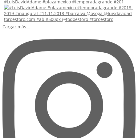
#LuisDavidAdame #plazamexico #temporadagrande #201
Cargar más...