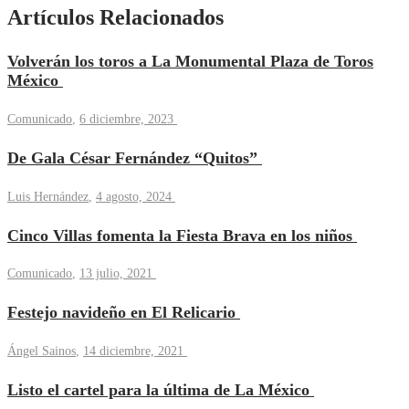
Artículos Relacionados
Volverán los toros a La Monumental Plaza de Toros
México
Comunicado
,
6 diciembre, 2023
De Gala César Fernández “Quitos”
Luis Hernández
,
4 agosto, 2024
Cinco Villas fomenta la Fiesta Brava en los niños
Comunicado
,
13 julio, 2021
Festejo navideño en El Relicario
Ángel Sainos
,
14 diciembre, 2021
Listo el cartel para la última de La México