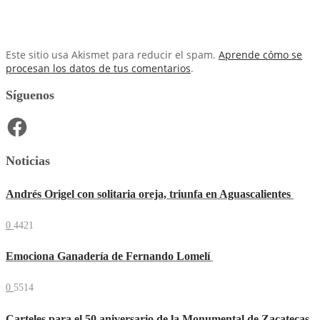
Este sitio usa Akismet para reducir el spam.
Aprende cómo se
procesan los datos de tus comentarios
.
Síguenos
Facebook
Noticias
Andrés Origel con solitaria oreja, triunfa en Aguascalientes
0
4421
Emociona Ganadería de Fernando Lomelí
0
5514
Carteles para el 50 aniversario de la Monumental de Zacatecas