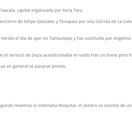
Tlaxcala, capital organizada por Feria Toro.
l encierro de Felipe González y Tenopala por una Corrida de La S
tó herido el día de ayer en Tamaulipas y fue sustituido por Angelin
 el servicio de plaza acondicionaba el ruedo tras un breve pero fue
que en general se pararon pronto.
segundo mientras lo intentaba finiquitar, el diestro se resintió de 
.