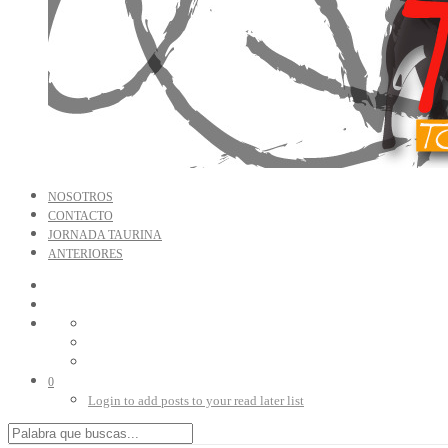
NOSOTROS
CONTACTO
JORNADA TAURINA
ANTERIORES
0
Login to add posts to your read later list