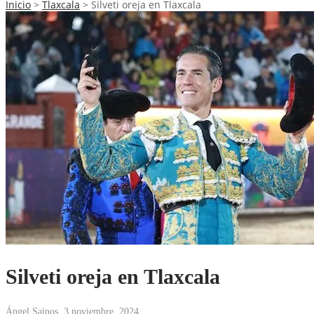
Inicio
>
Tlaxcala
>
Silveti oreja en Tlaxcala
Silveti oreja en Tlaxcala
Ángel Sainos
,
3 noviembre, 2024