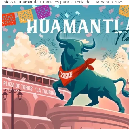
Inicio
>
Huamantla
>
Carteles para la Feria de Huamantla 2025