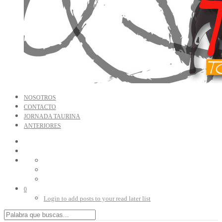
NOSOTROS
CONTACTO
JORNADA TAURINA
ANTERIORES
0
Login to add posts to your read later list