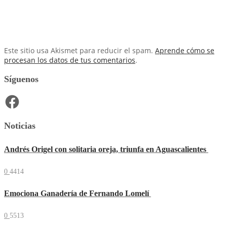
Este sitio usa Akismet para reducir el spam.
Aprende cómo se
procesan los datos de tus comentarios
.
Síguenos
Facebook
Noticias
Andrés Origel con solitaria oreja, triunfa en Aguascalientes
0
4414
Emociona Ganadería de Fernando Lomelí
0
5513