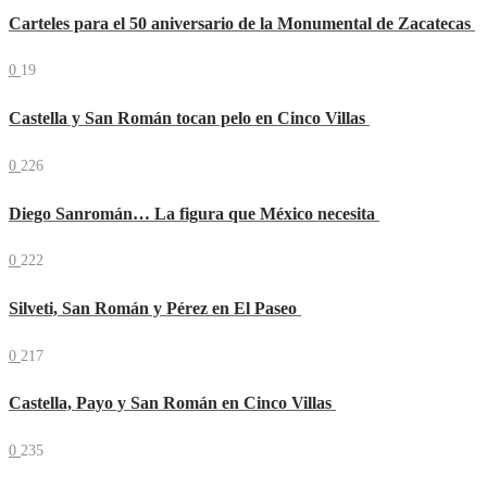
Carteles para el 50 aniversario de la Monumental de Zacatecas
0
19
Castella y San Román tocan pelo en Cinco Villas
0
226
Diego Sanromán… La figura que México necesita
0
222
Silveti, San Román y Pérez en El Paseo
0
217
Castella, Payo y San Román en Cinco Villas
0
235