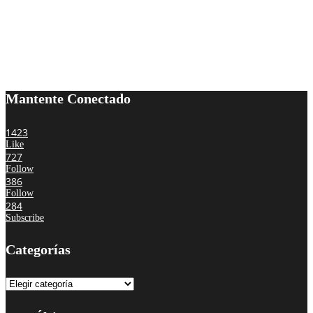
Mantente Conectado
1423
Like
727
Follow
386
Follow
284
Subscribe
Categorías
Categorías