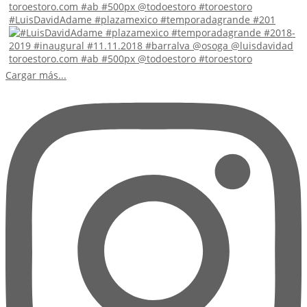
#LuisDavidAdame #plazamexico #temporadagrande #201
Cargar más...