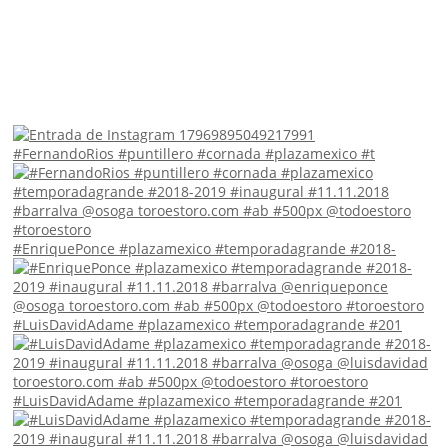
#FernandoRios #puntillero #cornada #plazamexico #t
#EnriquePonce #plazamexico #temporadagrande #2018-
#LuisDavidAdame #plazamexico #temporadagrande #201
#LuisDavidAdame #plazamexico #temporadagrande #201