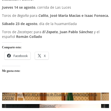
Jueves 14 se agosto
, corrida de Las Luces
Toros de
Begoña
para
Calita
, José María Macías e Isaac Fonseca.
Sábado 23 de agosto
, día de la huamantlada
Toros de
Zacatepec
para
El Zapata
, Juan Pablo Sánchez
y el
español
Román Collado
Comparte esto:
Facebook
X
Me gusta esto:
Delijorge, secretario del sindicato de Picadores y banderilleros de la
CATEM
¡Cedral, la cuenta regresiva comienza!