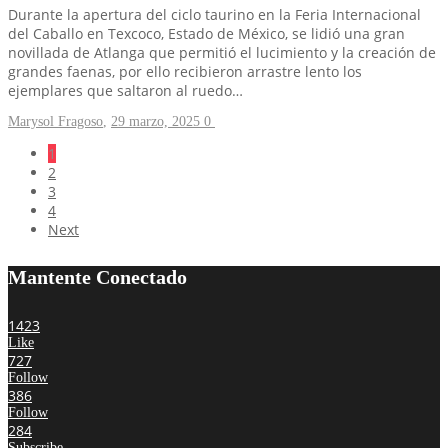
Durante la apertura del ciclo taurino en la Feria Internacional
del Caballo en Texcoco, Estado de México, se lidió una gran
novillada de Atlanga que permitió el lucimiento y la creación de
grandes faenas, por ello recibieron arrastre lento los
ejemplares que saltaron al ruedo…
Marysol Fragoso
,
29 marzo, 2025
0
1
2
3
4
Next
Mantente Conectado
1423
Like
727
Follow
386
Follow
284
Subscribe