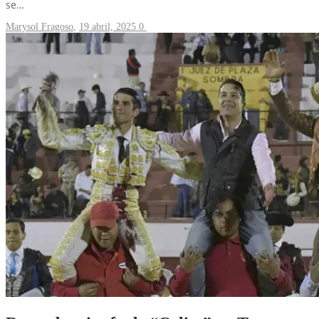
se…
Marysol Fragoso
,
19 abril, 2025
0