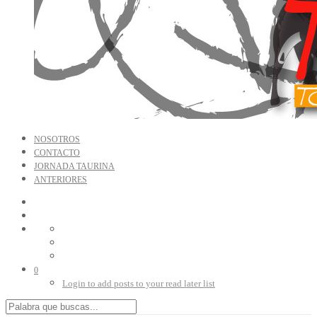
NOSOTROS
CONTACTO
JORNADA TAURINA
ANTERIORES
0
Login to add posts to your read later list