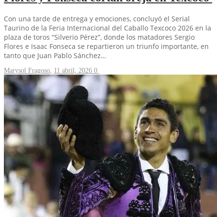
Con una tarde de entrega y emociones, concluyó el Serial
Taurino de la Feria Internacional del Caballo Texcoco 2026 en la
plaza de toros “Silverio Pérez”, donde los matadores Sergio
Flores e Isaac Fonseca se repartieron un triunfo importante, en
tanto que Juan Pablo Sánchez…
Marysol Fragoso
,
11 abril, 2026
0