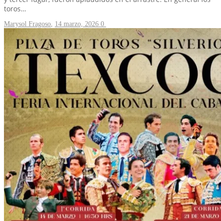
toros…
Marysol Fragoso
,
14 marzo, 2026
0