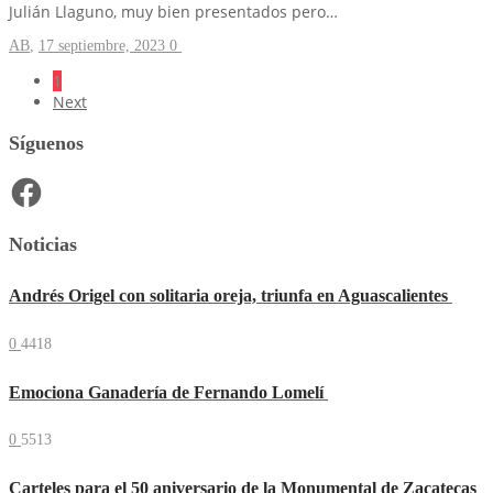
Julián Llaguno, muy bien presentados pero…
AB
,
17 septiembre, 2023
0
1
Next
Síguenos
Facebook
Noticias
Andrés Origel con solitaria oreja, triunfa en Aguascalientes
0
4418
Emociona Ganadería de Fernando Lomelí
0
5513
Carteles para el 50 aniversario de la Monumental de Zacatecas