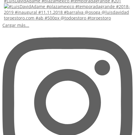
#LuisDavidAdame #plazamexico #temporadagrande #201
Cargar más...