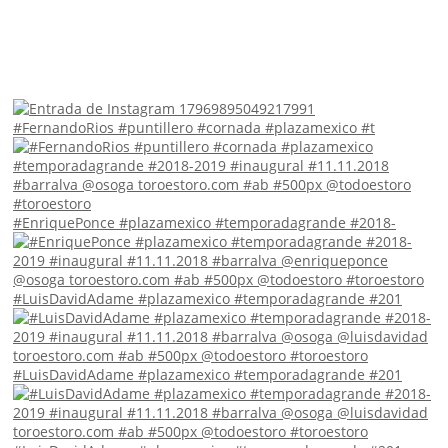
#FernandoRios #puntillero #cornada #plazamexico #t
#EnriquePonce #plazamexico #temporadagrande #2018-
#LuisDavidAdame #plazamexico #temporadagrande #201
#LuisDavidAdame #plazamexico #temporadagrande #201