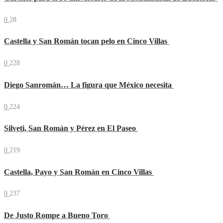
0
28
Castella y San Román tocan pelo en Cinco Villas
0
228
Diego Sanromán… La figura que México necesita
0
224
Silveti, San Román y Pérez en El Paseo
0
219
Castella, Payo y San Román en Cinco Villas
0
237
De Justo Rompe a Bueno Toro