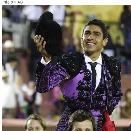
Inicio
>
AB