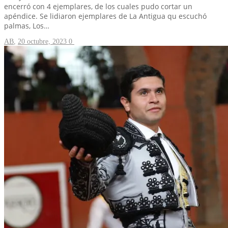
encerró con 4 ejemplares, de los cuales pudo cortar un
apéndice. Se lidiaron ejemplares de La Antigua qu escuchó
palmas, Los…
AB
,
20 octubre, 2023
0