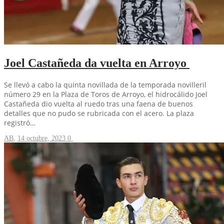
Joel Castañeda da vuelta en Arroyo
Se llevó a cabo la quinta novillada de la temporada novilleril
número 29 en la Plaza de Toros de Arroyo, el hidrocálido Joel
Castañeda dio vuelta al ruedo tras una faena de buenos
detalles que no pudo se rubricada con el acero. La plaza
registró…
AB
,
14 octubre, 2023
0