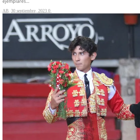
ejemplares…
AB
,
30 septiembre, 2023
0