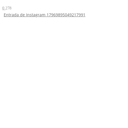
0
278
Entrada de Instagram 17969895049217991