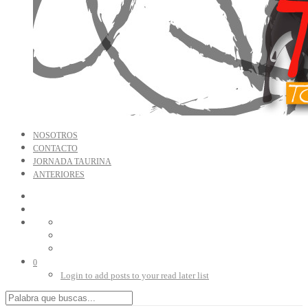
NOSOTROS
CONTACTO
JORNADA TAURINA
ANTERIORES
0
Login to add posts to your read later list