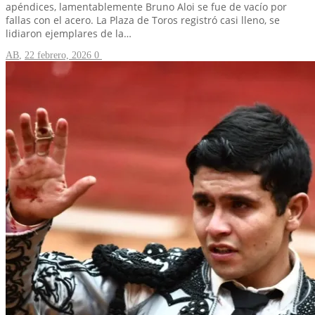
apéndices, lamentablemente Bruno Aloi se fue de vacío por
fallas con el acero. La Plaza de Toros registró casi lleno, se
lidiaron ejemplares de la…
AB
,
22 febrero, 2026
0