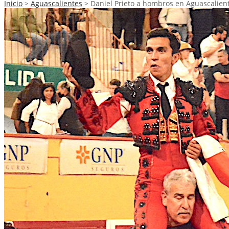
Inicio
>
Aguascalientes
>
Daniel Prieto a hombros en Aguascalien