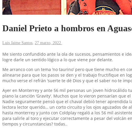
Daniel Prieto a hombros en Aguas
Luis Jaime Santos
,
27 marzo, 2022
Me siento confundido ante la ola de sucesos, pensamientos e ide
logre darle un sentido lógico a lo que viene por delante.
Me arranco con un tema ‘no taurino’ pero que tiene mucho en comú
alinearse para que los pasos se den y el trabajo fructifique en l
mucho verse el refrán ‘suerte te dé Dios y que el saber no te impo
Ayer en Monterrey y ante 56 mil personas un joven hidrocálido tuv
piano la canción ‘Gravity’. Muchos que lo vieron pensarían que 
Nadie seguramente pensó que el chaval debió tener aprendida la
lectora lector querido… un corto circuito y los ojos aguzados de a
hasta monterrey y junto con Coldplay regaló a los 56 mil asisten
para salirle al toro y ejecutar correctamente a pesar del volcán
tiempos y circunstancias? todas..