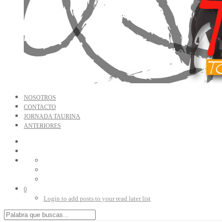
NOSOTROS
CONTACTO
JORNADA TAURINA
ANTERIORES
0
Login to add posts to your read later list