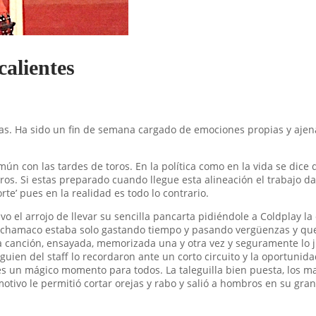
calientes
as. Ha sido un fin de semana cargado de emociones propias y ajenas
n con las tardes de toros. En la política como en la vida se dice 
ogros. Si estas preparado cuando llegue esta alineación el trabajo 
rte’ pues en la realidad es todo lo contrario.
o el arrojo de llevar su sencilla pancarta pidiéndole a Coldplay la 
el chamaco estaba solo gastando tiempo y pasando vergüenzas y que
 canción, ensayada, memorizada una y otra vez y seguramente lo j
lguien del staff lo recordaron ante un corto circuito y la oportunida
tes un mágico momento para todos. La taleguilla bien puesta, los ma
 emotivo le permitió cortar orejas y rabo y salió a hombros en su 