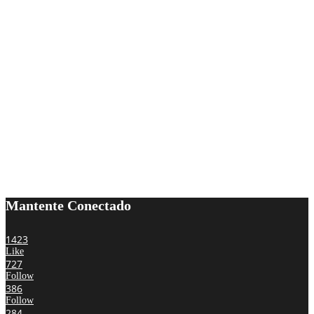
Mantente Conectado
1423
Like
727
Follow
386
Follow
284