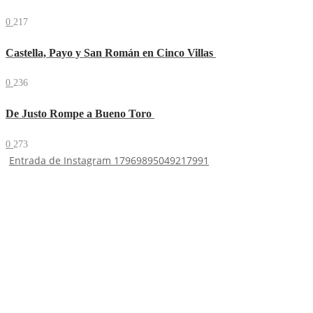
0
217
Castella, Payo y San Román en Cinco Villas
0
236
De Justo Rompe a Bueno Toro
0
273
Entrada de Instagram 17969895049217991