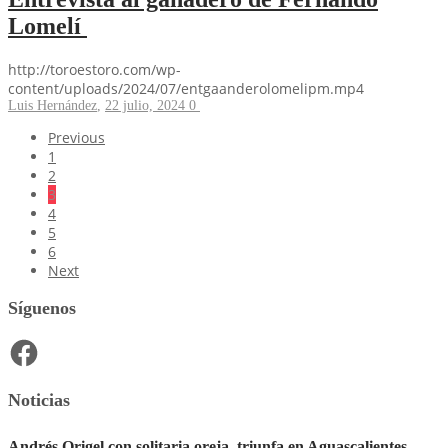
Lomelí
http://toroestoro.com/wp-
content/uploads/2024/07/entgaanderolomelipm.mp4
Luis Hernández
,
22 julio, 2024
0
Previous
1
2
3
4
5
6
Next
Síguenos
Facebook
Noticias
Andrés Origel con solitaria oreja, triunfa en Aguascalientes