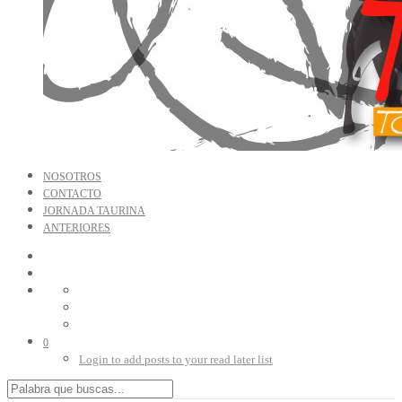
NOSOTROS
CONTACTO
JORNADA TAURINA
ANTERIORES
0
Login to add posts to your read later list