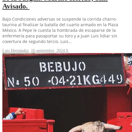
Avisado.
Bajo Condiciones adversas se suspende la corrida charro-
taurina al finalizar la batalla del cuarto armado en la Plaza
México. A Pepe le cuesta la hombrada de escaparse de la
enfermería para pasaportar su toro y a Juan Luis lidiar sin
covertura de segundo tercio. Luis…
Luis Hernández
,
16 septiembre, 2024
0