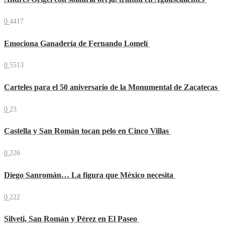
0
4417
Emociona Ganadería de Fernando Lomelí
0
5513
Carteles para el 50 aniversario de la Monumental de Zacatecas
0
23
Castella y San Román tocan pelo en Cinco Villas
0
226
Diego Sanromán… La figura que México necesita
0
222
Silveti, San Román y Pérez en El Paseo