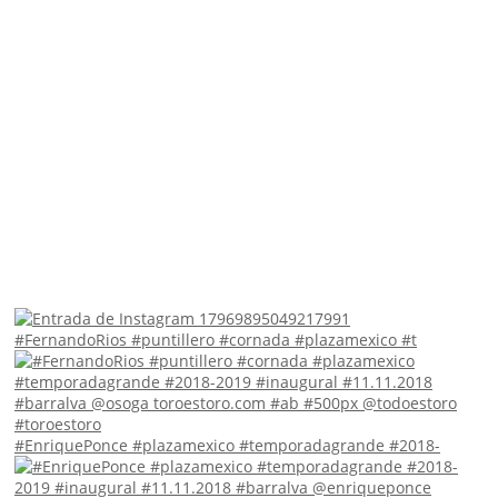
#FernandoRios #puntillero #cornada #plazamexico #t
#EnriquePonce #plazamexico #temporadagrande #2018-