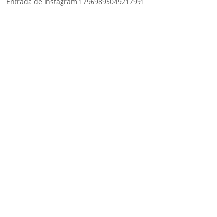
Entrada de Instagram 17969895049217991