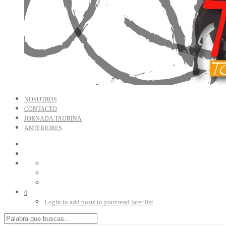
NOSOTROS
CONTACTO
JORNADA TAURINA
ANTERIORES
0
Login to add posts to your read later list