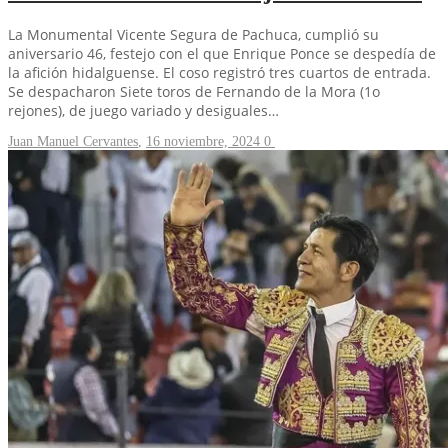
La Monumental Vicente Segura de Pachuca, cumplió su
aniversario 46, festejo con el que Enrique Ponce se despedía de
la afición hidalguense. El coso registró tres cuartos de entrada.
Se despacharon Siete toros de Fernando de la Mora (1o
rejones), de juego variado y desiguales…
Juan Manuel Cervantes
,
16 noviembre, 2024
0