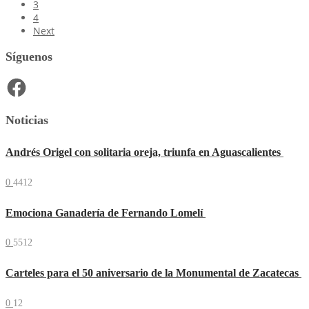
3
4
Next
Síguenos
Facebook
Noticias
Andrés Origel con solitaria oreja, triunfa en Aguascalientes
0
4412
Emociona Ganadería de Fernando Lomelí
0
5512
Carteles para el 50 aniversario de la Monumental de Zacatecas
0
12