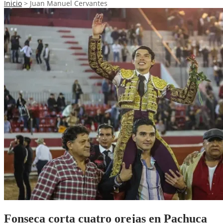
Inicio
>
Juan Manuel Cervantes
Fonseca corta cuatro orejas en Pachuca