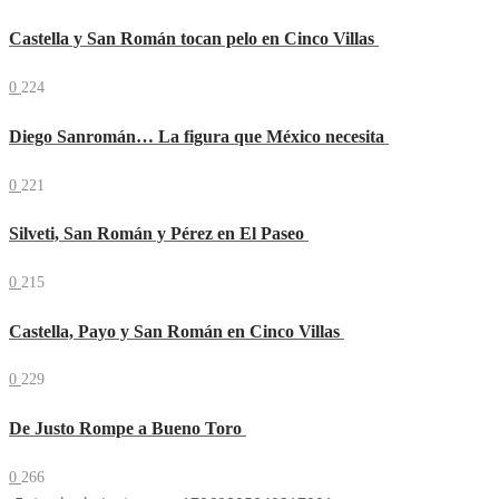
Castella y San Román tocan pelo en Cinco Villas
0
224
Diego Sanromán… La figura que México necesita
0
221
Silveti, San Román y Pérez en El Paseo
0
215
Castella, Payo y San Román en Cinco Villas
0
229
De Justo Rompe a Bueno Toro
0
266