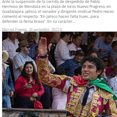
Ante la suspensión de la corrida de despedida de Pablo
Hermoso de Mendoza en la plaza de toros Nuevo Progreso, en
Guadalajara, Jalisco, el senador y dirigente sindical Pedro Haces
comentó al respecto: “En Jalisco hacen falta huev…para
defender la fiesta brava”. En su carácter…
Marysol Fragoso
,
26 noviembre, 2023
0