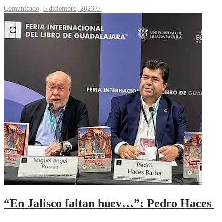
Comunicado
,
6 diciembre, 2023
0
“En Jalisco faltan huev…”: Pedro Haces