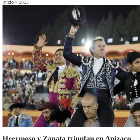
Inicio
>
2023
Heermoso y Zapata triunfan en Apizaco