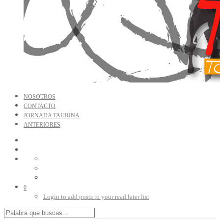
NOSOTROS
CONTACTO
JORNADA TAURINA
ANTERIORES
0
Login to add posts to your read later list