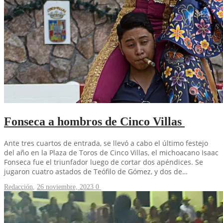
Fonseca a hombros de Cinco Villas
Ante tres cuartos de entrada, se llevó a cabo el último festejo
del año en la Plaza de Toros de Cinco Villas, el michoacano Isaac
Fonseca fue el triunfador luego de cortar dos apéndices. Se
jugaron cuatro astados de Teófilo de Gómez, y dos de…
Redacción
,
26 noviembre, 2023
0