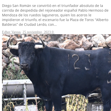
Diego San Román se convirtió en el triunfador absoluto de la
corrida de despedida del rejoneador español Pablo Hermoso de
Mendoza de los ruedos laguneros, quien los aceros le
impidieron el triunfo, el escenario fue la Plaza de Toros “Alberto
Balderas” de Ciudad Lerdo, con…
Edher Vargas
,
25 noviembre, 2023
0