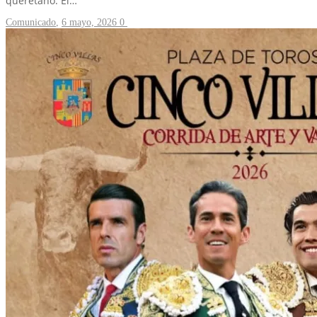
queretano. El…
Comunicado
,
6 mayo, 2026
0