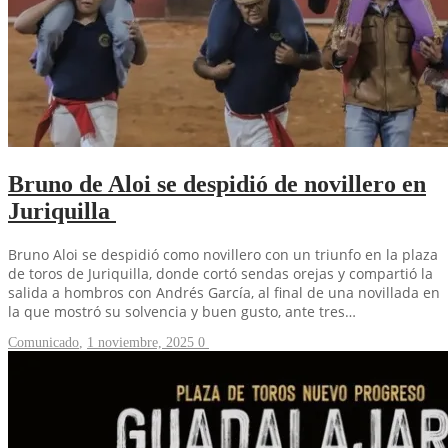
Bruno de Aloi se despidió de novillero en
Juriquilla
Bruno Aloi se despidió como novillero con un triunfo en la plaza
de toros de Juriquilla, donde cortó sendas orejas y compartió la
salida a hombros con Andrés García, al final de una novillada en
la que mostró su solvencia y buen gusto, ante tres…
Comunicado
,
1 noviembre, 2025
0