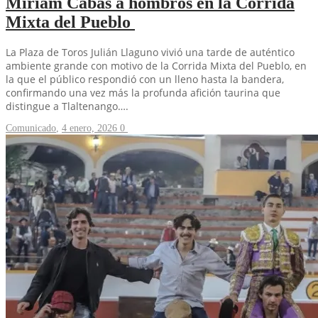
Miriam Cabas a hombros en la Corrida
Mixta del Pueblo
La Plaza de Toros Julián Llaguno vivió una tarde de auténtico
ambiente grande con motivo de la Corrida Mixta del Pueblo, en
la que el público respondió con un lleno hasta la bandera,
confirmando una vez más la profunda afición taurina que
distingue a Tlaltenango….
Comunicado
,
4 enero, 2026
0