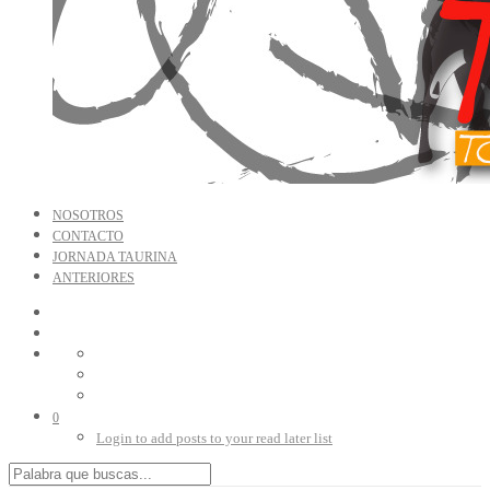
NOSOTROS
CONTACTO
JORNADA TAURINA
ANTERIORES
0
Login to add posts to your read later list