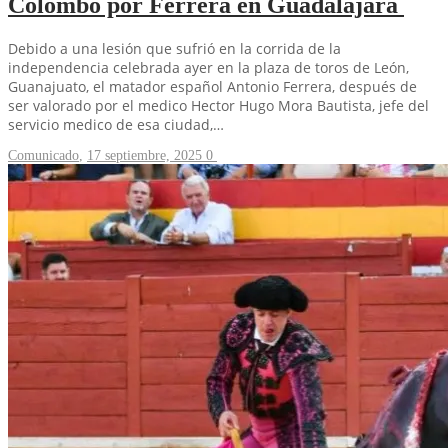
Colombo por Ferrera en Guadalajara
Debido a una lesión que sufrió en la corrida de la
independencia celebrada ayer en la plaza de toros de León,
Guanajuato, el matador español Antonio Ferrera, después de
ser valorado por el medico Hector Hugo Mora Bautista, jefe del
servicio medico de esa ciudad,…
Comunicado
,
17 septiembre, 2025
0