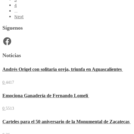
4
…
Next
Síguenos
Facebook
Noticias
Andrés Origel con solitaria oreja, triunfa en Aguascalientes
0
4417
Emociona Ganadería de Fernando Lomelí
0
5513
Carteles para el 50 aniversario de la Monumental de Zacatecas