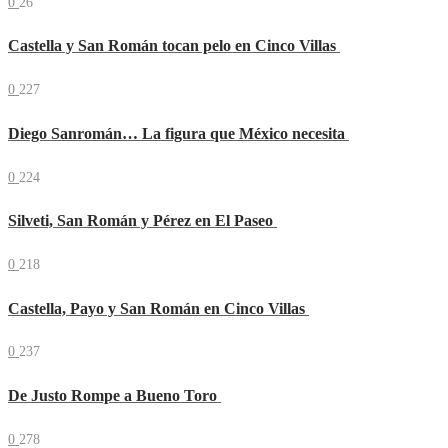
0
26
Castella y San Román tocan pelo en Cinco Villas
0
227
Diego Sanromán… La figura que México necesita
0
224
Silveti, San Román y Pérez en El Paseo
0
218
Castella, Payo y San Román en Cinco Villas
0
237
De Justo Rompe a Bueno Toro
0
278