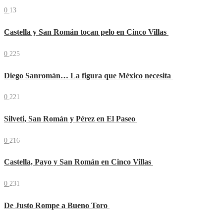
0
13
Castella y San Román tocan pelo en Cinco Villas
0
225
Diego Sanromán… La figura que México necesita
0
221
Silveti, San Román y Pérez en El Paseo
0
216
Castella, Payo y San Román en Cinco Villas
0
231
De Justo Rompe a Bueno Toro