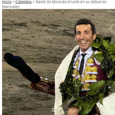
Inicio
>
Colombia
>
David de Miranda triunfa en su debut en
Manizales