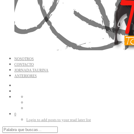
NOSOTROS
CONTACTO
JORNADA TAURINA
ANTERIORES
0
Login to add posts to your read later list