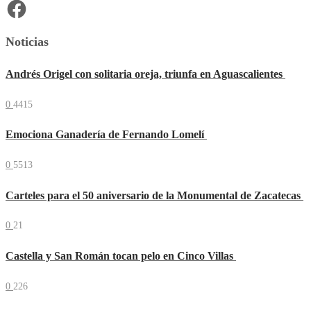
Facebook
Noticias
Andrés Origel con solitaria oreja, triunfa en Aguascalientes
0
4415
Emociona Ganadería de Fernando Lomelí
0
5513
Carteles para el 50 aniversario de la Monumental de Zacatecas
0
21
Castella y San Román tocan pelo en Cinco Villas
0
226