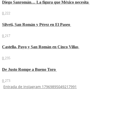
Diego Sanromán… La figura que México necesita
0
222
Silveti, San Román y Pérez en El Paseo
0
217
Castella, Payo y San Román en Cinco Villas
0
235
De Justo Rompe a Bueno Toro
0
273
Entrada de Instagram 17969895049217991