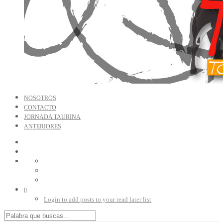
NOSOTROS
CONTACTO
JORNADA TAURINA
ANTERIORES
0
Login to add posts to your read later list