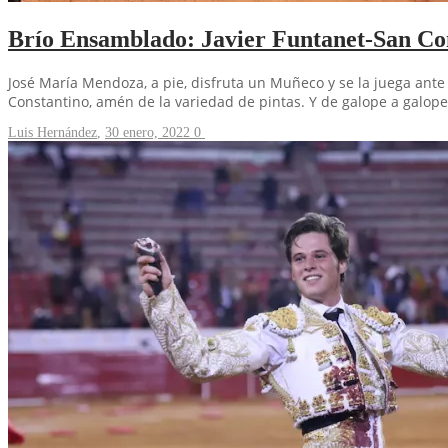
Brío Ensamblado: Javier Funtanet-San Co
José María Mendoza, a pie, disfruta un Muñeco y se la juega ante
Constantino, amén de la variedad de pintas. Y de galope a galope
Luis Hernández
,
30 enero, 2022
0