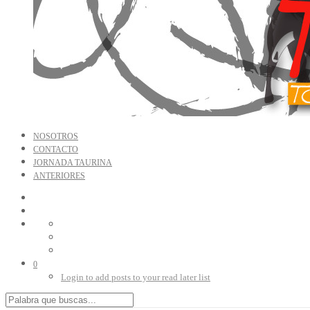
NOSOTROS
CONTACTO
JORNADA TAURINA
ANTERIORES
0
Login to add posts to your read later list