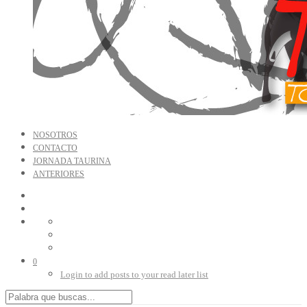
NOSOTROS
CONTACTO
JORNADA TAURINA
ANTERIORES
0
Login to add posts to your read later list