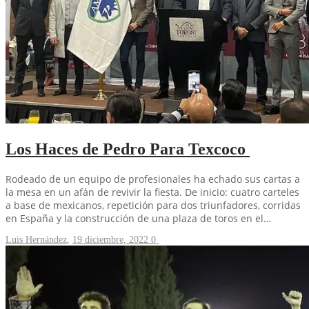
Los Haces de Pedro Para Texcoco
Rodeado de un equipo de profesionales ha echado sus cartas a
la mesa en un afán de revivir la fiesta. De inicio: cuatro carteles
a base de mexicanos, repetición para dos triunfadores, corridas
en España y la construcción de una plaza de toros en el…
Luis Hernández
,
19 diciembre, 2022
0