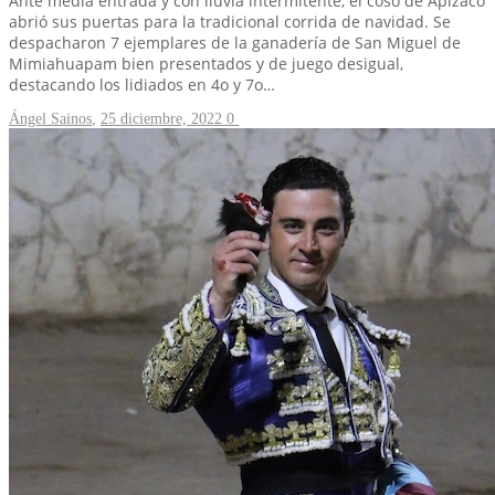
Ante media entrada y con lluvia intermitente, el coso de Apizaco
abrió sus puertas para la tradicional corrida de navidad. Se
despacharon 7 ejemplares de la ganadería de San Miguel de
Mimiahuapam bien presentados y de juego desigual,
destacando los lidiados en 4o y 7o…
Ángel Sainos
,
25 diciembre, 2022
0