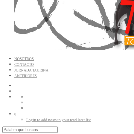
NOSOTROS
CONTACTO
JORNADA TAURINA
ANTERIORES
0
Login to add posts to your read later list