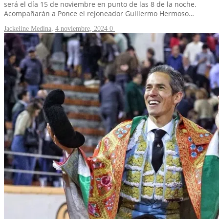
será el día 15 de noviembre en punto de las 8 de la noche.
Acompañarán a Ponce el rejoneador Guillermo Hermoso…
Jackeline Medina
,
4 noviembre, 2024
0