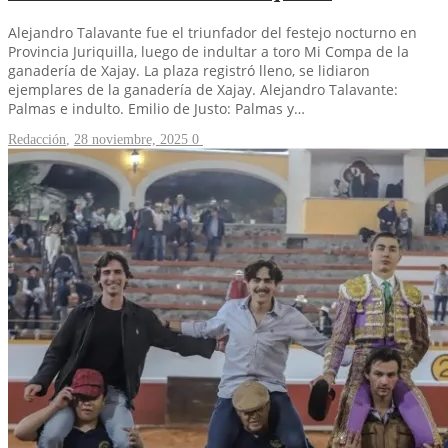
Alejandro Talavante fue el triunfador del festejo nocturno en
Provincia Juriquilla, luego de indultar a toro Mi Compa de la
ganadería de Xajay. La plaza registró lleno, se lidiaron
ejemplares de la ganadería de Xajay. Alejandro Talavante:
Palmas e indulto. Emilio de Justo: Palmas y…
Redacción
,
28 noviembre, 2025
0