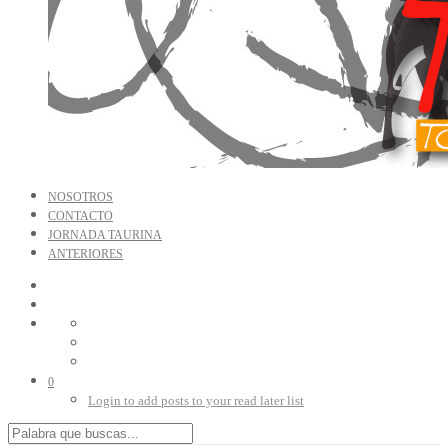
NOSOTROS
CONTACTO
JORNADA TAURINA
ANTERIORES
0
Login to add posts to your read later list