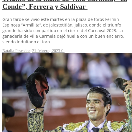
Conde”, Ferrera y Saldívar
Gran tarde se vivió este martes en la plaza de toros Fermín
Espinosa “Armillita”, de Jalostotitlán, Jalisco, donde el triunfo
grande ha sido compartido en el cierre del Carnaval 2023. La
ganadería de Villa Carmela dejó huella con un buen encierro,
siendo indultado el toro…
Natalia Pescador
,
21 febrero, 2023
0