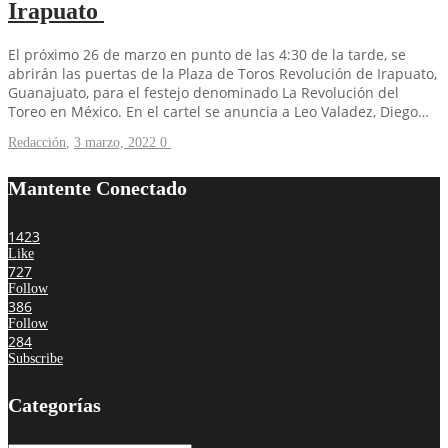
Irapuato
El próximo 26 de marzo en punto de las 4:30 de la tarde, se
abrirán las puertas de la Plaza de Toros Revolución de Irapuato,
Guanajuato, para el festejo denominado La Revolución del
Toreo en México. En el cartel se anuncia a Leo Valadez, Diego…
Redacción
,
3 marzo, 2022
0
Mantente Conectado
1423
Like
727
Follow
386
Follow
284
Subscribe
Categorías