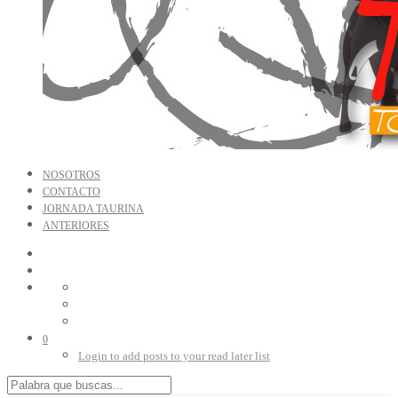
NOSOTROS
CONTACTO
JORNADA TAURINA
ANTERIORES
0
Login to add posts to your read later list