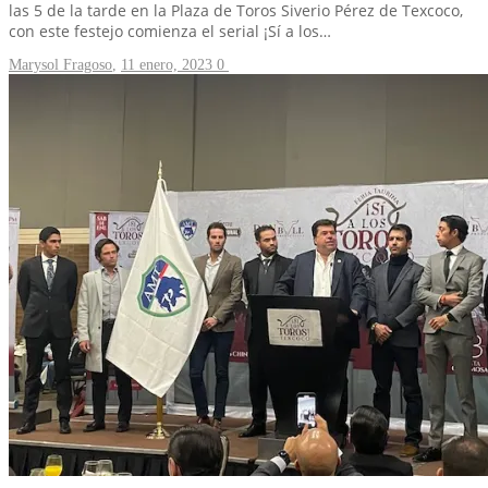
las 5 de la tarde en la Plaza de Toros Siverio Pérez de Texcoco,
con este festejo comienza el serial ¡Sí a los…
Marysol Fragoso
,
11 enero, 2023
0