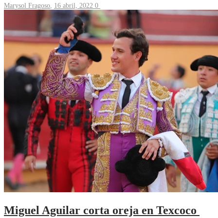
Marysol Fragoso
,
16 abril, 2022
0
Miguel Aguilar corta oreja en Texcoco