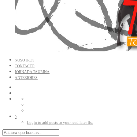
NOSOTROS
CONTACTO
JORNADA TAURINA
ANTERIORES
0
Login to add posts to your read later list