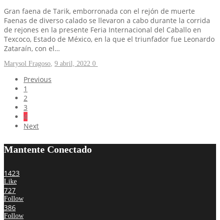
Gran faena de Tarik, emborronada con el rejón de muerte
Faenas de diverso calado se llevaron a cabo durante la corrida
de rejones en la presente Feria Internacional del Caballo en
Texcoco, Estado de México, en la que el triunfador fue Leonardo
Zataraín, con el…
Marysol Fragoso
,
9 abril, 2022
0
Previous
1
2
3
4
Next
Mantente Conectado
1423
Like
727
Follow
386
Follow