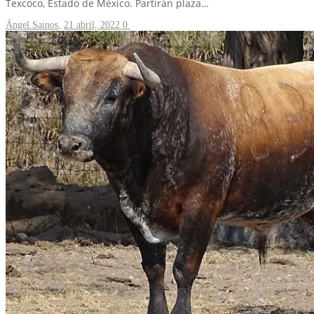
Texcoco, Estado de México. Partirán plaza…
Ángel Sainos
,
21 abril, 2022
0