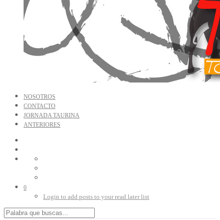
NOSOTROS
CONTACTO
JORNADA TAURINA
ANTERIORES
0
Login to add posts to your read later list