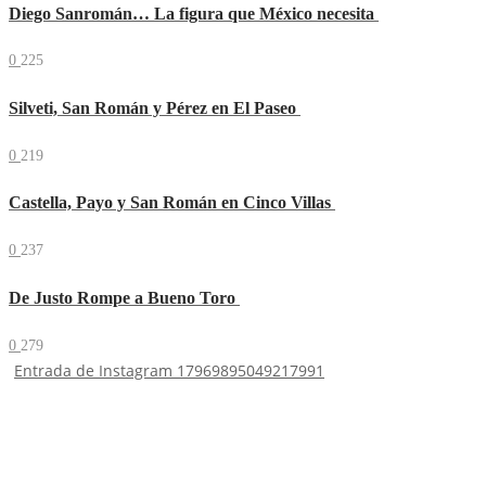
Diego Sanromán… La figura que México necesita
0
225
Silveti, San Román y Pérez en El Paseo
0
219
Castella, Payo y San Román en Cinco Villas
0
237
De Justo Rompe a Bueno Toro
0
279
Entrada de Instagram 17969895049217991