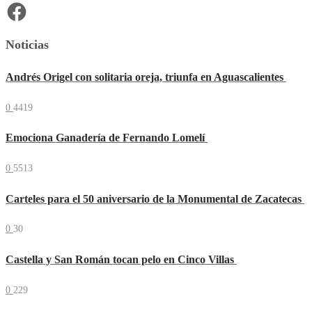
Facebook
Noticias
Andrés Origel con solitaria oreja, triunfa en Aguascalientes
0
4419
Emociona Ganadería de Fernando Lomelí
0
5513
Carteles para el 50 aniversario de la Monumental de Zacatecas
0
30
Castella y San Román tocan pelo en Cinco Villas
0
229