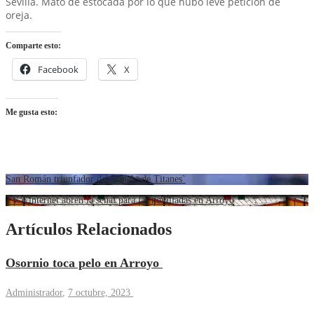
Sevilla. Mató de estocada por lo que hubo leve petición de
oreja.
Comparte esto:
Facebook
X
Me gusta esto:
San Román triunfador del `Duelo de Titanes`
TV e internet abren la señal para las novilladas en Arroyo
Artículos Relacionados
Osornio toca pelo en Arroyo
Administrador
,
7 octubre, 2023