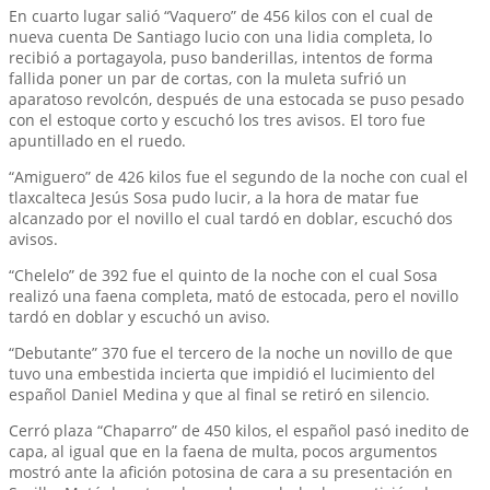
En cuarto lugar salió “Vaquero” de 456 kilos con el cual de
nueva cuenta De Santiago lucio con una lidia completa, lo
recibió a portagayola, puso banderillas, intentos de forma
fallida poner un par de cortas, con la muleta sufrió un
aparatoso revolcón, después de una estocada se puso pesado
con el estoque corto y escuchó los tres avisos. El toro fue
apuntillado en el ruedo.
“Amiguero” de 426 kilos fue el segundo de la noche con cual el
tlaxcalteca Jesús Sosa pudo lucir, a la hora de matar fue
alcanzado por el novillo el cual tardó en doblar, escuchó dos
avisos.
“Chelelo” de 392 fue el quinto de la noche con el cual Sosa
realizó una faena completa, mató de estocada, pero el novillo
tardó en doblar y escuchó un aviso.
“Debutante” 370 fue el tercero de la noche un novillo de que
tuvo una embestida incierta que impidió el lucimiento del
español Daniel Medina y que al final se retiró en silencio.
Cerró plaza “Chaparro” de 450 kilos, el español pasó inedito de
capa, al igual que en la faena de multa, pocos argumentos
mostró ante la afición potosina de cara a su presentación en