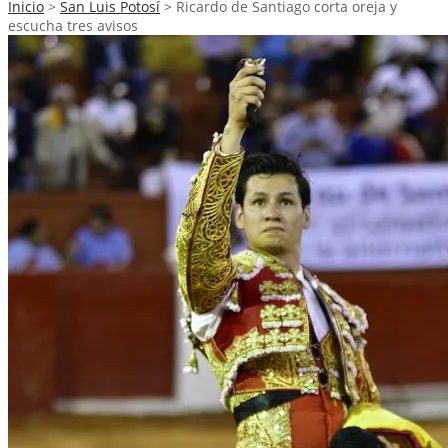
Inicio
>
San Luis Potosí
>
Ricardo de Santiago corta oreja y
escucha tres avisos