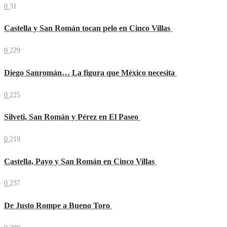
0
31
Castella y San Román tocan pelo en Cinco Villas
0
229
Diego Sanromán… La figura que México necesita
0
225
Silveti, San Román y Pérez en El Paseo
0
219
Castella, Payo y San Román en Cinco Villas
0
237
De Justo Rompe a Bueno Toro