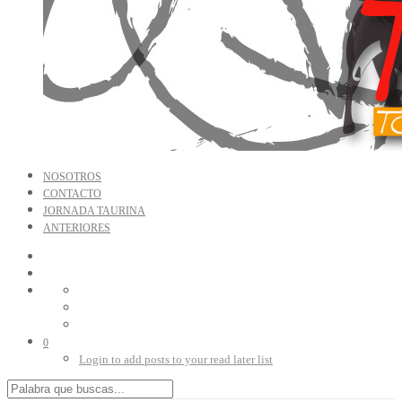
NOSOTROS
CONTACTO
JORNADA TAURINA
ANTERIORES
0
Login to add posts to your read later list