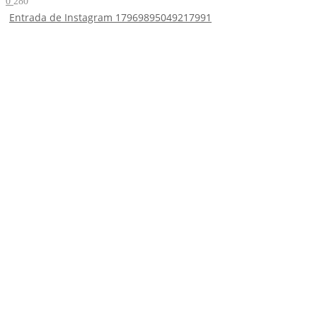
0
280
Entrada de Instagram 17969895049217991