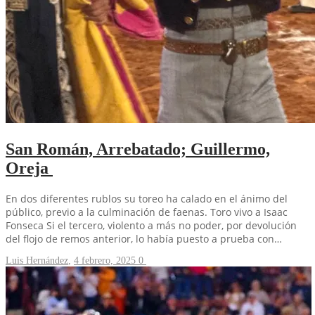
San Román, Arrebatado; Guillermo,
Oreja
En dos diferentes rublos su toreo ha calado en el ánimo del
público, previo a la culminación de faenas. Toro vivo a Isaac
Fonseca Si el tercero, violento a más no poder, por devolución
del flojo de remos anterior, lo había puesto a prueba con…
Luis Hernández
,
4 febrero, 2025
0