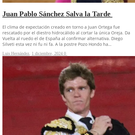
Juan Pablo Sánchez Salva la Tarde
El clima de expectación creado en torno a Juan Ortega fue
rescatado por el diestro hidrocálido al cortar la única Oreja. Da
Vuelta al ruedo el de España al confirmar alternativa. Diego
Silveti esta vez ni fu ni fa. A la postre Pozo Hondo ha…
Luis Hernández
,
1 diciembre, 2024
0