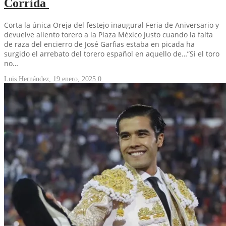
Corrida
Corta la única Oreja del festejo inaugural Feria de Aniversario y
devuelve aliento torero a la Plaza México Justo cuando la falta
de raza del encierro de José Garfias estaba en picada ha
surgido el arrebato del torero español en aquello de…”Si el toro
no…
Luis Hernández
,
19 enero, 2025
0